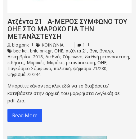
Ατζέντα 21 | Α-ΜΕΡΟΣ ΣΥΜΦΩΝΟ ΤΟΥ
ΟΗΕ ΣΤΟ ΜΑΡΟΚΟ ΓΙΑ ΤΗΝ
ΜΕΤΑΝΆΣΤΕΥΣΗ
blog.bnk
ΚΟΙΝΩΝΙΑ
1
bee kei
,
bnk
,
bnk.gr
,
OHE
,
ατζέντα 21
,
βνκ
,
βνκ.γρ
,
Δεκεμβρίου 2018
,
Διεθνές Σύμφωνο
,
διεθνή μετανάστευση
,
ειδήσεις
,
Μαρακές
,
Μαρόκο
,
μετανάστευση
,
ΟΗΕ
,
Παγκόσμιο Σύμφωνο
,
πολιτική
,
ψήφισμα 71/280
,
ψήφισμά 72/244
Μπορείτε κάνοντας κλικ εδώ να το διαβάσετε/
κατεβάσετε στην αρχική του μορφή(στα Αγγλικά) σε
pdf. Δια…
Read More