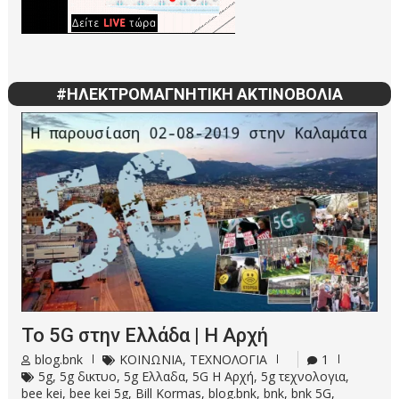
#ΗΛΕΚΤΡΟΜΑΓΝΗΤΙΚΗ ΑΚΤΙΝΟΒΟΛΙΑ
Το 5G στην Ελλάδα | Η Αρχή
blog.bnk
ΚΟΙΝΩΝΙΑ
,
ΤΕΧΝΟΛΟΓΙΑ
1
5g
,
5g δικτυο
,
5g Ελλαδα
,
5G Η Αρχή
,
5g τεχνολογια
,
bee kei
,
bee kei 5g
,
Bill Kormas
,
blog.bnk
,
bnk
,
bnk 5G
,