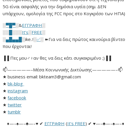
5G είναι ασφαλής για την δημόσια υγεία (σημ. ΔΕΝ
υπάρχουν, ομολογία της FCC προς στο Κογκρέσο των ΗΠΑ)
░
▀█▀
░&
ΕΓΓΡΑΦΗ
░
░░
█
░░░
It’s
░
FREE
░
░
▄█▄▄█
░ike..!░
✅
░ ➽Για να δεις πρώτος καινούρια βίντεο
που έρχονται!
▐▐ Πες μου♂♀αν θες να δεις κάτι συγκεκριμένο ;)▐▐
📫—————–Μέσα Κοινωνικής Δικτύωσης—————–📫
★ business email: bkteam3@gmail.com
★
bk-blog
★
instagram
★
facebook
★
twitter
★
tumblr
♦—–♠—–♣—–♥ ✔
ΕΓΓΡΑΦΗ
(
It’s FREE
) ✔ ♥—–♣—–♠—–♦