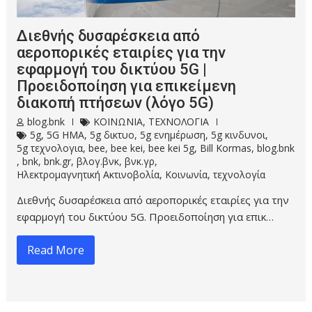
Διεθνής δυσαρέσκεια από
αεροπορικές εταιρίες για την
εφαρμογή του δικτύου 5G |
Προειδοποίηση για επικείμενη
διακοπή πτήσεων (λόγο 5G)
blog.bnk
ΚΟΙΝΩΝΙΑ
,
ΤΕΧΝΟΛΟΓΙΑ
5g
,
5G HMA
,
5g δικτυο
,
5g ενημέρωση
,
5g κινδυνοι
,
5g τεχνολογια
,
bee
,
bee kei
,
bee kei 5g
,
Bill Kormas
,
blog.bnk
,
bnk
,
bnk.gr
,
βλογ.βνκ
,
βνκ.γρ
,
Ηλεκτρομαγνητική Ακτινοβολία
,
Κοινωνία
,
τεχνολογία
Διεθνής δυσαρέσκεια από αεροπορικές εταιρίες για την
εφαρμογή του δικτύου 5G. Προειδοποίηση για επικ…
Read More