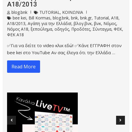
Α18/2013
blog.bnk
TUTORIAL
,
ΚΟΙΝΩΝΙΑ
bee kei
,
Bill Kormas
,
blog.bnk
,
bnk
,
bnk.gr
,
Tutorial
,
Α18
,
Α18/2013
,
Αγάπη για την Ελλάδα!
,
βλογ.βνκ
,
βνκ
,
Νόμος
,
Νόμος Α18
,
ξεπούλημα
,
οδηγός
,
Προδότες
,
Σύνταγμα
,
ΦΕΚ
,
ΦΕΚ Α18
✅Για να δείτε το video κλικ εδώ! ✅Κάνε ΕΓΓΡΑΦΗ στον
bee kei στο YouTube Αν σας έλεγα ότι την Ελλάδα …
Read More