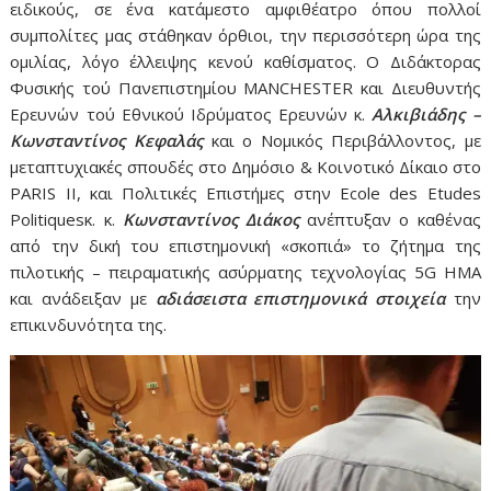
ειδικούς, σε ένα κατάμεστο αμφιθέατρο όπου πολλοί
συμπολίτες μας στάθηκαν όρθιοι, την περισσότερη ώρα της
ομιλίας, λόγο έλλειψης κενού καθίσματ
ος
. Ο Διδάκτορας
Φυσικής τού Πανεπιστημίου MANCHESTER και Διευθυντής
Ερευνών τού Εθνικού Ιδρύματος Ερευνών κ.
Αλκιβιάδης –
Κωνσταντίνος Κεφαλάς
και ο Νομικός Περιβάλλοντος, με
μεταπτυχιακές σπουδές στο Δημόσιο & Κοινοτικό Δίκαιο στο
PARIS II, και Πολιτικές Επιστήμες στην Ecole des Etudes
Politiquesκ. κ.
Κωνσταντίνος Διάκος
ανέπτυξαν ο καθένας
από την δική του επιστημονική «σκοπιά» το ζήτημα της
πιλοτικής – πειραματικής ασύρματης τεχνολογίας 5G ΗΜΑ
και ανάδειξαν με
αδιάσειστα επιστημονικά στοιχεία
την
επικινδυνότητα της.