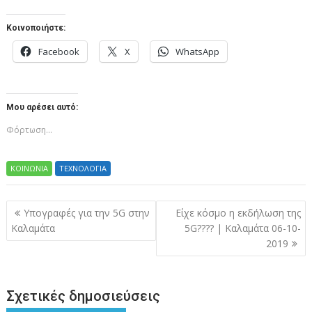
Κοινοποιήστε:
Facebook
X
WhatsApp
Μου αρέσει αυτό:
Φόρτωση...
ΚΟΙΝΩΝΙΑ
ΤΕΧΝΟΛΟΓΙΑ
Πλοήγηση
Υπογραφές για την 5G στην
Είχε κόσμο η εκδήλωση της
άρθρων
Καλαμάτα
5G???? | Καλαμάτα 06-10-
2019
Σχετικές δημοσιεύσεις