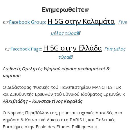
Ενημερωθείτε
❕
❕
❕
Η 5G στην Καλαμάτα
👉
Facebook Group:
Γίνε
μέλος τώρα
❕
❕
❕
Η 5G στην Ελλάδα
👉
Facebook Page
:
Γίνε μέλος
τώρα
❕
❕
❕
Διεθνείς Ομιλητές Υψηλού κύρους ακαδημαϊκοί &
νομικοί:
Ο Διδάκτορας Φυσικής τού Πανεπιστημίου MANCHESTER
και Διευθυντής Ερευνών τού Εθνικού Ιδρύματος Ερευνών κ.
Αλκιβιάδης – Κωνσταντίνος Κεφαλάς
Ο Νομικός Περιβάλλοντος, με μεταπτυχιακές σπουδές στο
Δημόσιο & Κοινοτικό Δίκαιο στο PARIS II, και Πολιτικές
Επιστήμες στην Ecole des Etudes Politiquesκ. κ.