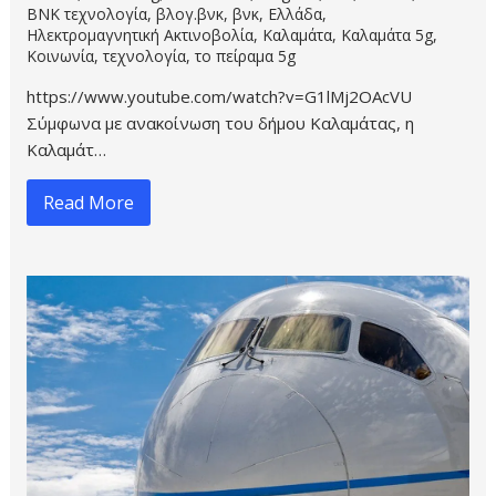
BNK τεχνολογία
,
βλογ.βνκ
,
βνκ
,
Ελλάδα
,
Ηλεκτρομαγνητική Ακτινοβολία
,
Καλαμάτα
,
Καλαμάτα 5g
,
Κοινωνία
,
τεχνολογία
,
το πείραμα 5g
https://www.youtube.com/watch?v=G1lMj2OAcVU
Σύμφωνα με ανακοίνωση του δήμου Καλαμάτας, η
Καλαμάτ…
Read More