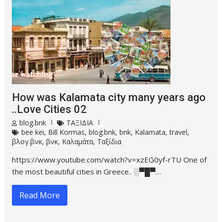
How was Kalamata city many years ago
..Love Cities 02
blog.bnk
ΤΑΞΙΔΙΑ
bee kei
,
Bill Kormas
,
blog.bnk
,
bnk
,
Kalamata
,
travel
,
βλογ.βνκ
,
βνκ
,
Καλαμάτα
,
Ταξίδια
https://www.youtube.com/watch?v=xzEG0yf-rTU One of
the most beautiful cities in Greece.. ░▀█▀…
Read More