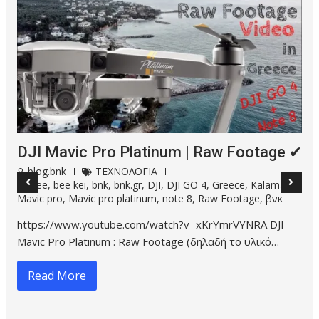
Ευρωπαϊκό ερευνητικό πρόγραμμα
REFLEX
blog.bnk
ΚΟΙΝΩΝΙΑ
,
ΤΕΧΝΟΛΟΓΙΑ
1
5g kalamata
,
5g δικτυο
,
5g Ελλαδα
,
5g ενημέρωση
,
5g κινδυνοι
,
bee kei 5g
,
Bill Kormas
,
blog.bnk
,
bnk
,
bnk 5G
,
reflex
,
βλογ.βνκ
,
βνκ
,
Επιστημονικές Έρευνες
,
Ηλεκτρομαγνητική Ακτινοβολία
,
Κοινωνία
,
πείραμα 5g
,
τεχνολογία
✅Για να δείτε το video κλικ εδώ! ✅Κάνε ΕΓΓΡΑΦΗ στον
bee kei στο YouTube 📌Τα επιστημονικά αποτελέσμ…