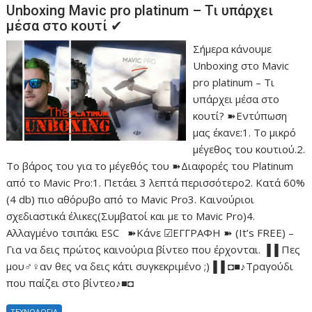
Unboxing Mavic pro platinum – Τι υπάρχει
μέσα στο κουτί ✔
Σήμερα κάνουμε
Unboxing στο Mavic
pro platinum – Τι
υπάρχει μέσα στο
κουτί? ➽Εντύπωση
μας έκανε:1. Το μικρό
μέγεθος του κουτιού.2.
Το βάρος του για το μέγεθός του ➽Διαφορές του Platinum
από το Mavic Pro:1. Πετάει 3 λεπτά περισσότερο2. Κατά 60%
(4 db) πιο αθόρυβο από το Mavic Pro3. Καινούριοι
σχεδιαστικά έλικες(Συμβατοί και με το Mavic Pro)4.
Αλλαγμένο τσιπάκι ESC ➽Κάνε ☑ΕΓΓΡΑΦΗ ➽ (It’s FREE) –
Για να δεις πρώτος καινούρια βίντεο που έρχονται. ▐▐ Πες
μου♂♀αν θες να δεις κάτι συγκεκριμένο ;)▐▐ ◘■♪Τραγούδι
που παίζει στο βίντεο♪■◘
ΤΕΧΝΟΛΟΓΙΑ