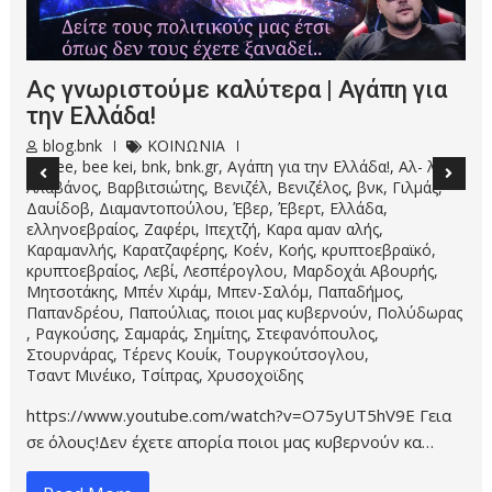
Visit Greece..visit Ellada | Ο Πύργος των
Καπετανάκηδων (drone)
blog.bnk
ΤΑΞΙΔΙΑ
2
bee
,
beekei
,
Bill Kormas
,
bk
,
bkteam
,
bnk
,
bnk.gr
,
visit Ellada
,
Visit Greece
,
βνκ
,
βνκ.γρ
,
Κάστρο των Καπετανάκηδων
,
Ο Πύργος
,
Ο Πύργος των Καπετανάκηδων
,
Πελοπόννησος
,
Σωτηριάνικα
,
Τρικότσοβα
https://www.youtube.com/watch?v=i50yFaCbDss&t=1s Ο
Πύργος των Καπετανάκηδων, γνωστός και ως Κ…
Read More