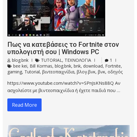
Πως να κατεβάσεις το Fortnite στον
υπολογιστή σου | Windows PC
blog.bnk
TUTORIAL
,
ΤΕΧΝΟΛΟΓΙΑ
1
bee kei
,
Bill Kormas
,
blog.bnk
,
bnk
,
download
,
Fortnite
,
gaming
,
Tutorial
,
βιντεοπαιχνίδια
,
βλογ.βνκ
,
βνκ
,
οδηγός
https://www.youtube.com/watch?v=SPnJsKNs88Q Αν
ασχολείστε με βιντεοπαιχνίδια ή έχετε παιδιά που …
Read More