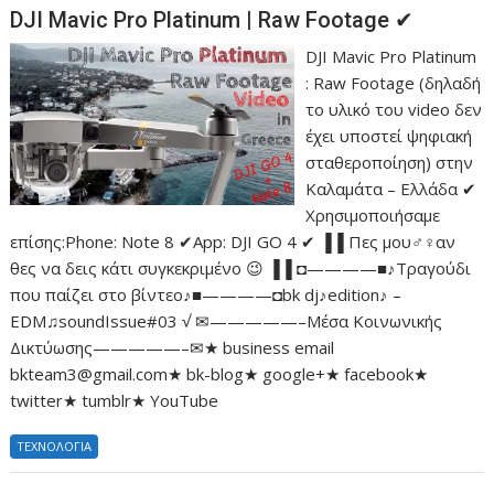
DJI Mavic Pro Platinum | Raw Footage ✔
DJI Mavic Pro Platinum
: Raw Footage (δηλαδή
το υλικό του video δεν
έχει υποστεί ψηφιακή
σταθεροποίηση) στην
Καλαμάτα – Ελλάδα ✔
Χρησιμοποιήσαμε
επίσης:Phone: Note 8 ✔App: DJI GO 4 ✔ ▐▐ Πες μου♂♀αν
θες να δεις κάτι συγκεκριμένο 😉 ▐▐ ◘————■♪Τραγούδι
που παίζει στο βίντεο♪■————◘bk dj♪edition♪ –
EDM♫soundIssue#03 √ ✉—————–Μέσα Κοινωνικής
Δικτύωσης—————–✉★ business email
bkteam3@gmail.com★ bk-blog★ google+★ facebook★
twitter★ tumblr★ YouTube
ΤΕΧΝΟΛΟΓΙΑ