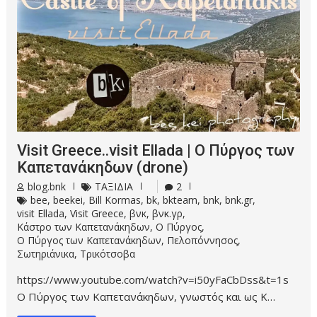
Visit Greece..visit Ellada | Ο Πύργος των
Καπετανάκηδων (drone)
blog.bnk
ΤΑΞΙΔΙΑ
2
bee
,
beekei
,
Bill Kormas
,
bk
,
bkteam
,
bnk
,
bnk.gr
,
visit Ellada
,
Visit Greece
,
βνκ
,
βνκ.γρ
,
Κάστρο των Καπετανάκηδων
,
Ο Πύργος
,
Ο Πύργος των Καπετανάκηδων
,
Πελοπόννησος
,
Σωτηριάνικα
,
Τρικότσοβα
https://www.youtube.com/watch?v=i50yFaCbDss&t=1s
Ο Πύργος των Καπετανάκηδων, γνωστός και ως Κ…