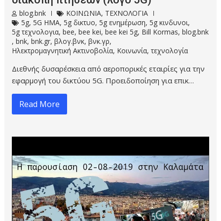
blog.bnk
ΚΟΙΝΩΝΙΑ
,
ΤΕΧΝΟΛΟΓΙΑ
5g
,
5G HMA
,
5g δικτυο
,
5g ενημέρωση
,
5g κινδυνοι
,
5g τεχνολογια
,
bee
,
bee kei
,
bee kei 5g
,
Bill Kormas
,
blog.bnk
,
bnk
,
bnk.gr
,
βλογ.βνκ
,
βνκ.γρ
,
Ηλεκτρομαγνητική Ακτινοβολία
,
Κοινωνία
,
τεχνολογία
Διεθνής δυσαρέσκεια από αεροπορικές εταιρίες για την
εφαρμογή του δικτύου 5G. Προειδοποίηση για επικ…
Read More