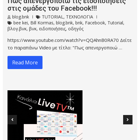
Πως απενεργοποιώ τις ειδοποιήσεις
στις ομάδες του Facebook!!!
blog.bnk
TUTORIAL
,
ΤΕΧΝΟΛΟΓΙΑ
bee kei
,
Bill Kormas
,
blog.bnk
,
bnk
,
Facebook
,
Tutorial
,
βλογ.βνκ
,
βνκ
,
ειδοποιήσεις
,
οδηγός
https://www.youtube.com/watch?v=QQAhnB0RA70 Δείτε
το παραπάνω Video με τίτλο: "Πως απενεργοποιώ …
Read More