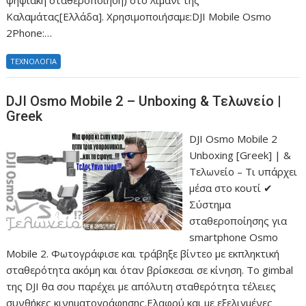
ψηφιακή σταθεροποίηση) στο λιμάνι της
Καλαμάτας[Ελλάδα]. Χρησιμοποιήσαμε:DJI Μobile Οsmo
2Phone:…
ΤΕΧΝΟΛΟΓΙΑ
DJI Osmo Mobile 2 – Unboxing & Τελωνείο |
Greek
DJI Osmo Mobile 2
Unboxing [Greek] | &
Τελωνείο – Τι υπάρχει
μέσα στο κουτί ✔
Σύστημα
σταθεροποίησης για
smartphone Osmo
Mobile 2. Φωτογράφισε και τράβηξε βίντεο με εκπληκτική
σταθερότητα ακόμη και όταν βρίσκεσαι σε κίνηση. Το gimbal
της DJI θα σου παρέχει με απόλυτη σταθερότητα τέλειες
συνθήκες κινηματογράφησης.Ελαφρύ και με εξελιγμένες