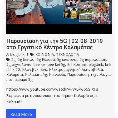
Παρουσίαση για την 5G | 02-08-2019
στο Εργατικό Κέντρο Καλαμάτας
blog.bnk
ΚΟΙΝΩΝΙΑ
,
ΤΕΧΝΟΛΟΓΙΑ
5g
,
5g δικτυο
,
5g Ελλαδα
,
5g κινδυνοι
,
5g παρουσίαση
,
5g τεχνολογια
,
bee kei
,
bee kei 5g
,
Bill Kormas
,
blog.bnk
,
bnk
,
bnk 5G
,
βλογ.βνκ
,
βνκ
,
Ηλεκτρομαγνητική Ακτινοβολία
,
Καλαμάτα
,
Καλαμάτα 5g
,
Κοινωνία
,
Παρουσίαση
,
τεχνολογία
,
το πείραμα 5g
https://www.youtube.com/watch?v=WEkw66SIXFs
Σύμφωνα με ανακοίνωση του δήμου Καλαμάτας, η
Καλαμάτ…
Read More