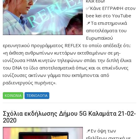
κλικ εδώ!
✅Κάνε ΕΓΓΡΑΦΗ στον
bee kei στο YouTube
📌Τα επιστημονικά
αποτελέσματα του
Ευρωπαϊκού
ερευνητικού προγράμματος REFLEX το οποίο απέδειξε ότι:
«η έκθεση ανθρωπίνων κυττάρων εκτεθειμένων σε μη-
ιονίζουσα ΗΜΑ κινητών τηλεφώνων σπάει την διπλή έλικα
του DNA το ίδιο αποτελεσματικά όπως και οι επικίνδυνες
ιονίζουσες ακτίνων γάμμα που εκπέμπονται από
ραδιενεργούς πυρήνες».
ΚΟΙΝΩΝΙΑ
ΤΕΧΝΟΛΟΓΙΑ
Σχόλια εκδήλωσης Δήμου 5G Καλαμάτα 21-02-
2020
📌Εν όψη των
εξελίξεων σχετικά με