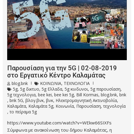
Παρουσίαση για την 5G | 02-08-2019
στο Εργατικό Κέντρο Καλαμάτας
blog.bnk
ΚΟΙΝΩΝΙΑ
,
ΤΕΧΝΟΛΟΓΙΑ
5g
,
5g δικτυο
,
5g Ελλαδα
,
5g κινδυνοι
,
5g παρουσίαση
,
5g τεχνολογια
,
bee kei
,
bee kei 5g
,
Bill Kormas
,
blog.bnk
,
bnk
,
bnk 5G
,
βλογ.βνκ
,
βνκ
,
Ηλεκτρομαγνητική Ακτινοβολία
,
Καλαμάτα
,
Καλαμάτα 5g
,
Κοινωνία
,
Παρουσίαση
,
τεχνολογία
,
το πείραμα 5g
https://www.youtube.com/watch?v=WEkw66SIXFs
Σύμφωνα με ανακοίνωση του δήμου Καλαμάτας, η