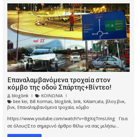
Επαναλαμβανόμενα τροχαία στον
κόμβο της οδού Σπάρτης+Βίντεο!
blog.bnk
ΚΟΙΝΩΝΙΑ
bee kei
,
Bill Kormas
,
blog.bnk
,
bnk
,
KAlam;ata
,
βλογ.βνκ
,
βνκ
,
Επαναλαμβανόμενα τροχαία
,
κόμβο
https://www.youtube.com/watch?v=BgXqTmsUIng Γεια
σε όλους!Στο σημερινό άρθρο θέλω να σας μιλήσω…