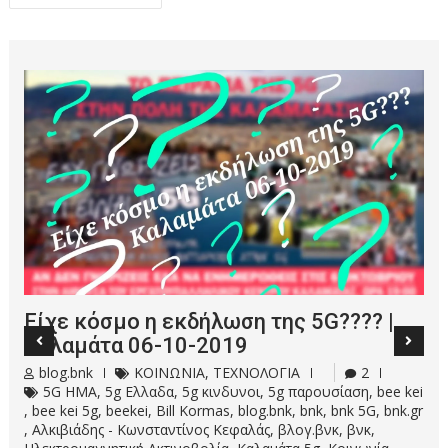
άρθρων
Το 5G στην Ελλάδα | Η Αρχή
blog.bnk
ΚΟΙΝΩΝΙΑ
,
ΤΕΧΝΟΛΟΓΙΑ
1
5g
,
5g δικτυο
,
5g Ελλαδα
,
5G Η Αρχή
,
5g τεχνολογια
,
bee kei
,
bee kei 5g
,
Bill Kormas
,
blog.bnk
,
bnk
,
bnk 5G
,
BNK τεχνολογία
,
βλογ.βνκ
,
βνκ
,
Ελλάδα
,
Ηλεκτρομαγνητική Ακτινοβολία
,
Καλαμάτα
,
Καλαμάτα 5g
,
Κοινωνία
,
τεχνολογία
,
το πείραμα 5g