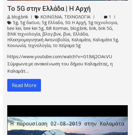
Το 5G στην Ελλάδα | Η Αρχή
blog.bnk
ΚΟΙΝΩΝΙΑ
,
ΤΕΧΝΟΛΟΓΙΑ
1
5g
,
5g δικτυο
,
5g Ελλαδα
,
5G Η Αρχή
,
5g τεχνολογια
,
bee kei
,
bee kei 5g
,
Bill Kormas
,
blog.bnk
,
bnk
,
bnk 5G
,
BNK τεχνολογία
,
βλογ.βνκ
,
βνκ
,
Ελλάδα
,
Ηλεκτρομαγνητική Ακτινοβολία
,
Καλαμάτα
,
Καλαμάτα 5g
,
Κοινωνία
,
τεχνολογία
,
το πείραμα 5g
https://www.youtube.com/watch?v=G1lMj2OAcVU
Σύμφωνα με ανακοίνωση του δήμου Καλαμάτας, η
Καλαμάτ…
Read More