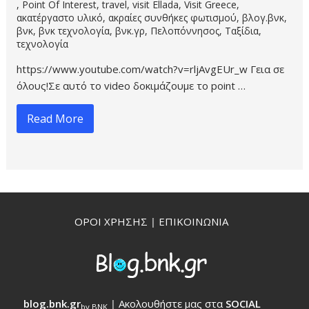
,
Point Of Interest
,
travel
,
visit Ellada
,
Visit Greece
,
ακατέργαστο υλικό
,
ακραίες συνθήκες φωτισμού
,
βλογ.βνκ
,
βνκ
,
βνκ τεχνολογία
,
βνκ.γρ
,
Πελοπόννησος
,
Ταξίδια
,
τεχνολογία
https://www.youtube.com/watch?v=rljAvgEUr_w Γεια σε
όλους!Σε αυτό το video δοκιμάζουμε το point …
Read More
ΟΡΟΙ ΧΡΗΣΗΣ
|
ΕΠΙΚΟΙΝΩΝΙΑ
blog.bnk.gr
|
Ακολουθήστε μας στα
SOCIAL
by BNK