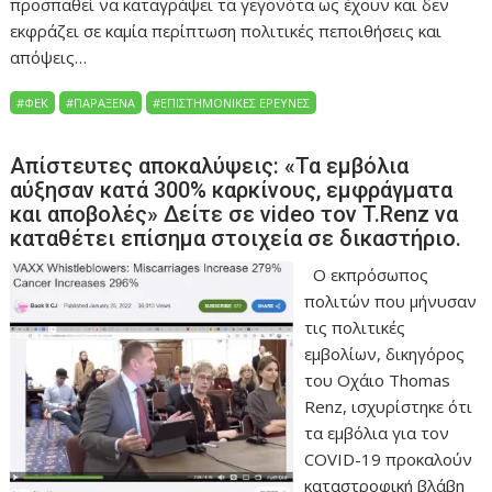
προσπαθεί να καταγράψει τα γεγονότα ως έχουν και δεν
εκφράζει σε καμία περίπτωση πολιτικές πεποιθήσεις και
απόψεις…
#ΦΕΚ
#ΠΑΡΆΞΕΝΑ
#ΕΠΙΣΤΗΜΟΝΙΚΈΣ ΈΡΕΥΝΕΣ
Απίστευτες αποκαλύψεις: «Τα εμβόλια
αύξησαν κατά 300% καρκίνους, εμφράγματα
και αποβολές» Δείτε σε video τον T.Renz να
καταθέτει επίσημα στοιχεία σε δικαστήριο.
Ο εκπρόσωπος
πολιτών που μήνυσαν
τις πολιτικές
εμβολίων, δικηγόρος
του Οχάιο Thomas
Renz, ισχυρίστηκε ότι
τα εμβόλια για τον
COVID-19 προκαλούν
καταστροφική βλάβη