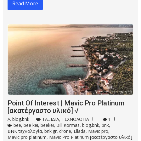
Read More
Point Of Interest | Mavic Pro Platinum
[ακατέργαστο υλικό] √
blog.bnk
ΤΑΞΙΔΙΑ
,
ΤΕΧΝΟΛΟΓΙΑ
1
bee
,
bee kei
,
beekei
,
Bill Kormas
,
blog.bnk
,
bnk
,
BNK τεχνολογία
,
bnk.gr
,
drone
,
Ellada
,
Mavic pro
,
Mavic pro platinum
,
Mavic Pro Platinum [ακατέργαστο υλικό]