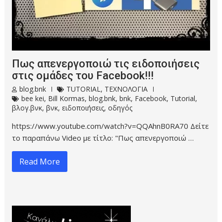
Πως απενεργοποιώ τις ειδοποιήσεις
στις ομάδες του Facebook!!!
blog.bnk
TUTORIAL
,
ΤΕΧΝΟΛΟΓΙΑ
bee kei
,
Bill Kormas
,
blog.bnk
,
bnk
,
Facebook
,
Tutorial
,
βλογ.βνκ
,
βνκ
,
ειδοποιήσεις
,
οδηγός
https://www.youtube.com/watch?v=QQAhnB0RA70 Δείτε
το παραπάνω Video με τίτλο: "Πως απενεργοποιώ …
Read More