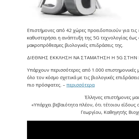
bee kei
,
bee kei 5g
,
Bill Kormas
,
bl
ube.com/watch?
bnk 5G
,
BNK τεχνολογία
,
βλογ.βν
 αυτό το βίντεο θα
Ηλεκτρομαγνητική Ακτινοβολία
,
πε
ι είναι αυτό …
📌Είμαστε λάτρεις της ασφαλού
Επιστήμονες από 42 χώρες προειδοποιούν για τις 
τεχνολογίας και σταθερά δεσμε
καθυστερήσει η ανάπτυξη της 5G τεχνολογίας έως 
προώθηση νέων τεχνολογιών π
μακροπρόθεσμες βιολογικές επιδράσεις της.
Read More
ΔΙΕΘΝΗΣ ΕΚΚΛΗΣΗ ΝΑ ΣΤΑΜΑΤΗΣΗ Η 5G ΣΤΗΝ Γ
Υπάρχουν περισσότερες από 1.000 επιστημονικές 
όλο τον κόσμο σχετικά με τις βιολογικές επιδράσε
πιο πρόσφατες. –
περισσότερα
Έλληνες επιστήμονες μας
«Υπάρχει βεβαιότητα πλέον, ότι τέτοιου είδους
Γεωργίου, Καθηγητής Βιοχ