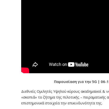
Παρουσίαση για την 5G | 06-
Διεθνείς Ομιλητές Υψηλού κύρους ακαδημαϊκοί & ν
«σκοπιά» το ζήτημα της πιλοτικής – πειραματικής 
επιστημονικά στοιχεία την επικινδυνότητα της.