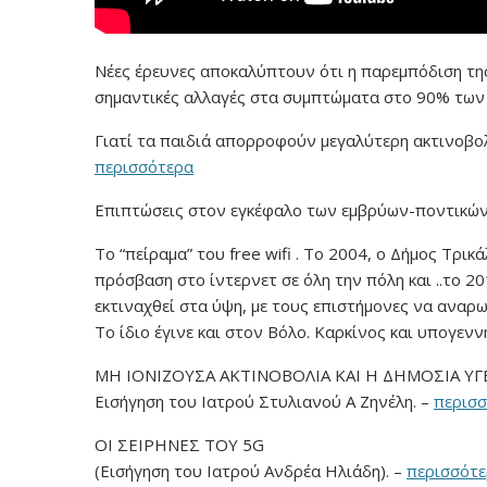
Νέες έρευνες αποκαλύπτουν ότι η παρεμπόδιση της
σημαντικές αλλαγές στα συμπτώματα στο 90% των
Γιατί τα παιδιά απορροφούν μεγαλύτερη ακτινοβολ
περισσότερα
Επιπτώσεις στον εγκέφαλο των εμβρύων-ποντικών 
Το “πείραμα” του free wifi . Το 2004, ο Δήμος Τρ
πρόσβαση στο ίντερνετ σε όλη την πόλη και ..το 2
εκτιναχθεί στα ύψη, με τους επιστήμονες να αναρω
To ίδιο έγινε και στον Βόλο. Καρκίνος και υπογενν
ΜΗ ΙΟΝΙΖΟΥΣΑ ΑΚΤΙΝΟΒΟΛΙΑ ΚΑΙ Η ΔΗΜΟΣΙΑ ΥΓ
Εισήγηση του Ιατρού Στυλιανού Α Ζηνέλη. –
περισ
ΟΙ ΣΕΙΡΗΝΕΣ ΤΟΥ 5G
(Εισήγηση του Ιατρού Ανδρέα Ηλιάδη). –
περισσότ