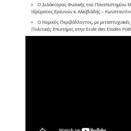
Ο Διδάκτορας Φυσικής τού Πανεπιστημίου 
Ιδρύματος Ερευνών κ. Αλκιβιάδης – Κωνσταντί
Ο Νομικός Περιβάλλοντος, με μεταπτυχιακές 
Πολιτικές Επιστήμες στην Ecole des Etudes Poli