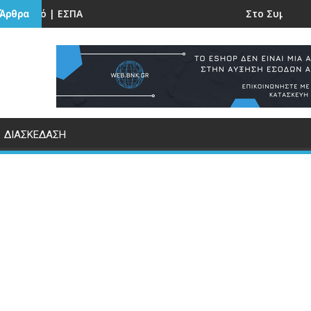
ριο.
δικτύου 5G | Προειδοποίηση για επικείμενη διακοπή πτήσεων
Στο Συμβούλιο Της Επικρατείας κα
 Άρθρα
ΔΙΑΣΚΕΔΑΣΗ