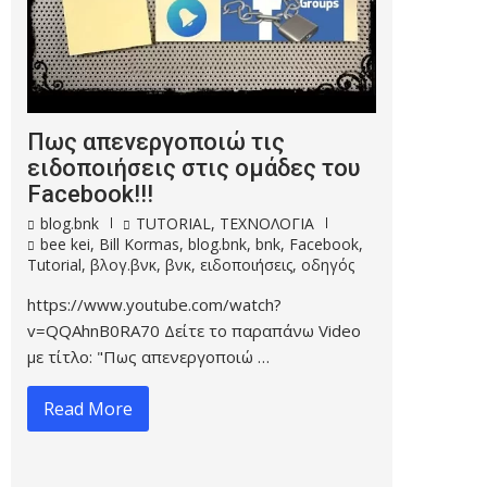
Πως απενεργοποιώ τις
ειδοποιήσεις στις ομάδες του
Facebook!!!
blog.bnk
TUTORIAL
,
ΤΕΧΝΟΛΟΓΙΑ
bee kei
,
Bill Kormas
,
blog.bnk
,
bnk
,
Facebook
,
Tutorial
,
βλογ.βνκ
,
βνκ
,
ειδοποιήσεις
,
οδηγός
https://www.youtube.com/watch?
v=QQAhnB0RA70 Δείτε το παραπάνω Video
με τίτλο: "Πως απενεργοποιώ …
Read More