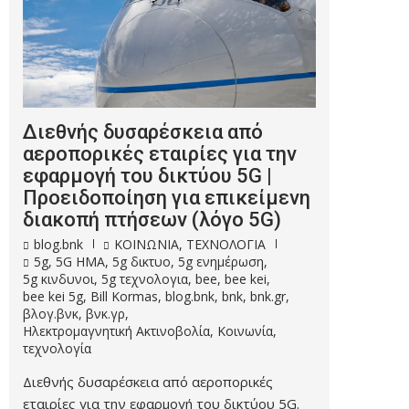
Διεθνής δυσαρέσκεια από
αεροπορικές εταιρίες για την
εφαρμογή του δικτύου 5G |
Προειδοποίηση για επικείμενη
διακοπή πτήσεων (λόγο 5G)
blog.bnk
ΚΟΙΝΩΝΙΑ
,
ΤΕΧΝΟΛΟΓΙΑ
5g
,
5G HMA
,
5g δικτυο
,
5g ενημέρωση
,
5g κινδυνοι
,
5g τεχνολογια
,
bee
,
bee kei
,
bee kei 5g
,
Bill Kormas
,
blog.bnk
,
bnk
,
bnk.gr
,
βλογ.βνκ
,
βνκ.γρ
,
Ηλεκτρομαγνητική Ακτινοβολία
,
Κοινωνία
,
τεχνολογία
Διεθνής δυσαρέσκεια από αεροπορικές
εταιρίες για την εφαρμογή του δικτύου 5G.