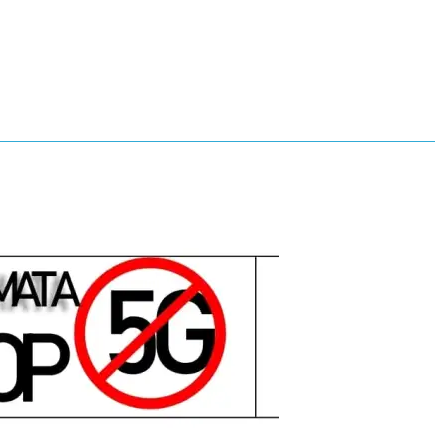
DJI Osmo Mobile 2 – Unboxing
& Τελωνείο | Greek
 δικτύου
blog.bnk
ΤΕΧΝΟΛΟΓΙΑ
bnk
,
bnk.gr
,
DJI
,
gimbal για κινητά
,
ΛΟΓΙΑ
Osmo mobile 2
,
unboxing
,
βνκ
,
βνκ.γρ
,
Τελωνείο
δα
,
χνολογια
,