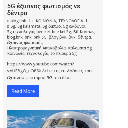
5G έξυπνος φωτισμός vs
δέντρα
blog.bnk
ΚΟΙΝΩΝΙΑ
,
ΤΕΧΝΟΛΟΓΙΑ
5g
,
5g kalamata
,
5g δικτυο
,
5g κινδυνοι
,
5g τεχνολογια
,
bee kei
,
bee kei 5g
,
Bill Kormas
,
blog.bnk
,
bnk
,
bnk 5G
,
βλογ.βνκ
,
βνκ
,
δέντρα
,
έξυπνος φωτισμός
,
Ηλεκτρομαγνητική Ακτινοβολία
,
Καλαμάτα 5g
,
Κοινωνία
,
τεχνολογία
,
το πείραμα 5g
https://www.youtube.com/watch?
v=UE8gO_uO8Sk Δείτε τις επιδράσεις του
έξυπνου φωτισμού 5G στα δέντ…
Read More