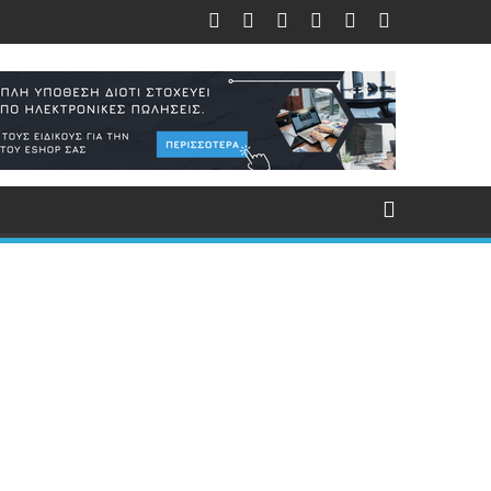
 (λόγο 5G)
τά του δικτύου 5G
Απίστευτες αποκαλύψεις: «Τα εμβόλια αύξησαν 