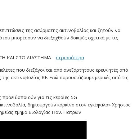
https://www.youtube.com/watch?v=L9-
og.bnk
,
bnk
,
wwHV5Wag DJI Osmo Mobile 2 Unboxing | &
κ
,
βνκ
,
ίραμα 5g
Τελωνείο - Τι υπά…
ς
επιπτώσεις της ασύρματης ακτινοβολίας και ζητούν να
Read More
υμένοι στην
ότου μπορέσουν να διεξαχθούν δοκιμές σχετικά με τις
ου…
Η ΚΑΙ ΣΤΟ ΔΙΑΣΤΗΜΑ –
περισσότερα
μελέτες που διεξάγονται από ανεξάρτητους ερευνητές από
ις της ακτινοβολίας RF. Εδώ παρουσιάζουμε μερικές από τις
 προειδοποιούν για τις κεραίες 5G
 ακτινοβολία, δημιουργούν καρκίνο στον εγκέφαλο» Χρήστος
ημείας τμήμα Βιολογίας Παν. Πατρών