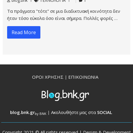
blog.bnk
ΤΕΧΝΟΛΟΓΙΑ
1
Τα πράγματα "τότε" σε μια διαδικτυακή κοινότητα δεν
ήταν τόσο εύκολα όσο είναι σήμερα. Πολλές φορές …
Read More
ΟΡΟΙ ΧΡΗΣΗΣ
|
ΕΠΙΚΟΙΝΩΝΙΑ
blog.bnk.gr
|
Ακολουθήστε μας στα
SOCIAL
by BNK
Copyright 2021 © All rights reserved | Design & Development