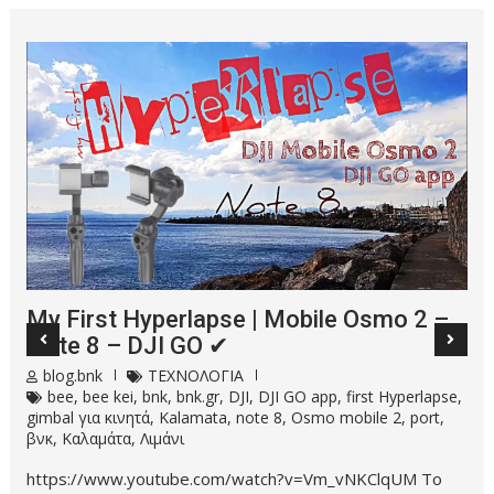
My First Hyperlapse | Mobile Οsmo 2 –
Note 8 – DJI GO ✔
blog.bnk
ΤΕΧΝΟΛΟΓΙΑ
bee
,
bee kei
,
bnk
,
bnk.gr
,
DJI
,
DJI GO app
,
first Hyperlapse
,
gimbal για κινητά
,
Kalamata
,
note 8
,
Osmo mobile 2
,
port
,
βνκ
,
Καλαμάτα
,
Λιμάνι
https://www.youtube.com/watch?v=Vm_vNKClqUM Το