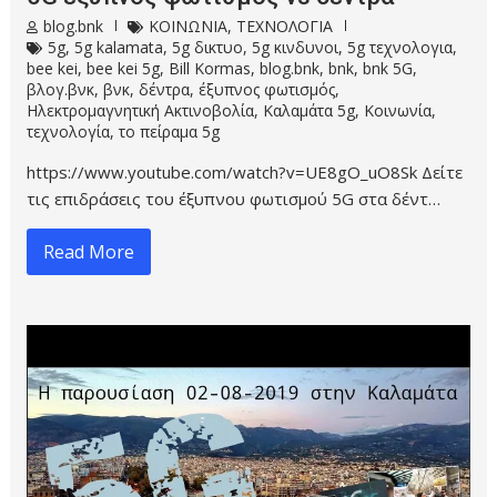
blog.bnk
ΚΟΙΝΩΝΙΑ
,
ΤΕΧΝΟΛΟΓΙΑ
5g
,
5g kalamata
,
5g δικτυο
,
5g κινδυνοι
,
5g τεχνολογια
,
bee kei
,
bee kei 5g
,
Bill Kormas
,
blog.bnk
,
bnk
,
bnk 5G
,
βλογ.βνκ
,
βνκ
,
δέντρα
,
έξυπνος φωτισμός
,
Ηλεκτρομαγνητική Ακτινοβολία
,
Καλαμάτα 5g
,
Κοινωνία
,
τεχνολογία
,
το πείραμα 5g
https://www.youtube.com/watch?v=UE8gO_uO8Sk Δείτε
τις επιδράσεις του έξυπνου φωτισμού 5G στα δέντ…
Read More