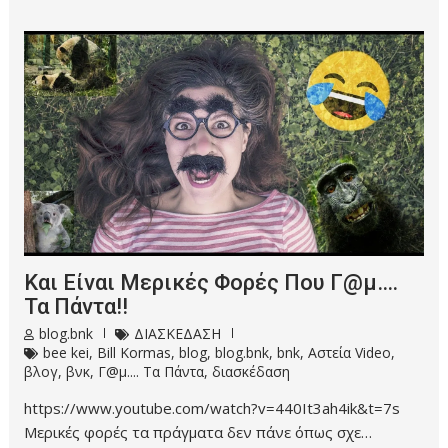
Και Είναι Μερικές Φορές Που Γ@μ….
Τα Πάντα!!
blog.bnk
ΔΙΑΣΚΕΔΑΣΗ
bee kei
,
Bill Kormas
,
blog
,
blog.bnk
,
bnk
,
Αστεία Video
,
βλογ
,
βνκ
,
Γ@μ.... Τα Πάντα
,
διασκέδαση
https://www.youtube.com/watch?v=440It3ah4ik&t=7s
Μερικές φορές τα πράγματα δεν πάνε όπως σχε…