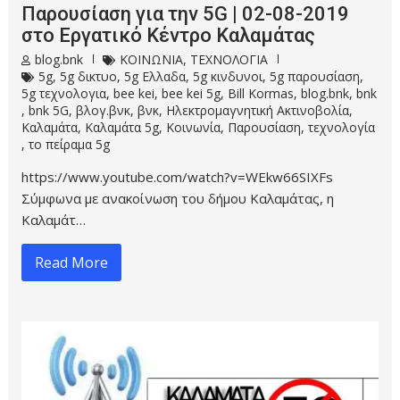
Παρουσίαση για την 5G | 02-08-2019
στο Εργατικό Κέντρο Καλαμάτας
blog.bnk
ΚΟΙΝΩΝΙΑ
,
ΤΕΧΝΟΛΟΓΙΑ
5g
,
5g δικτυο
,
5g Ελλαδα
,
5g κινδυνοι
,
5g παρουσίαση
,
5g τεχνολογια
,
bee kei
,
bee kei 5g
,
Bill Kormas
,
blog.bnk
,
bnk
,
bnk 5G
,
βλογ.βνκ
,
βνκ
,
Ηλεκτρομαγνητική Ακτινοβολία
,
Καλαμάτα
,
Καλαμάτα 5g
,
Κοινωνία
,
Παρουσίαση
,
τεχνολογία
,
το πείραμα 5g
https://www.youtube.com/watch?v=WEkw66SIXFs
Σύμφωνα με ανακοίνωση του δήμου Καλαμάτας, η
Καλαμάτ…
Read More