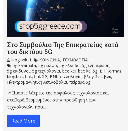
Στο Συμβούλιο Της Επικρατείας κατά
του δικτύου 5G
blog.bnk
ΚΟΙΝΩΝΙΑ
,
ΤΕΧΝΟΛΟΓΙΑ
5g kalamata
,
5g δικτυο
,
5g Ελλαδα
,
5g ενημέρωση
,
5g κινδυνοι
,
5g τεχνολογια
,
bee kei
,
bee kei 5g
,
Bill Kormas
,
blog.bnk
,
bnk
,
bnk 5G
,
BNK τεχνολογία
,
βλογ.βνκ
,
βνκ
,
Ηλεκτρομαγνητική Ακτινοβολία
,
πείραμα 5g
📌Είμαστε λάτρεις της ασφαλούς τεχνολογίας και
σταθερά δεσμευμένοι στην προώθηση νέων
τεχνολογιών που…
Read More