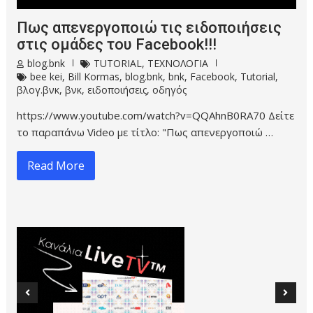
Πως απενεργοποιώ τις ειδοποιήσεις
στις ομάδες του Facebook!!!
blog.bnk
TUTORIAL
,
ΤΕΧΝΟΛΟΓΙΑ
bee kei
,
Bill Kormas
,
blog.bnk
,
bnk
,
Facebook
,
Tutorial
,
βλογ.βνκ
,
βνκ
,
ειδοποιήσεις
,
οδηγός
https://www.youtube.com/watch?v=QQAhnB0RA70 Δείτε
το παραπάνω Video με τίτλο: "Πως απενεργοποιώ …
Read More