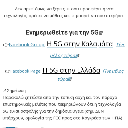
Δεν αρκεί όμως να ξέρεις τι σου προσφέρει η νέα
τεχνολογία, πρέπει να μάθεις και τι μπορεί να σου στερήσει.
Ενημερωθείτε για την 5G
❕
❕
❕
Η 5G στην Καλαμάτα
👉
Facebook Group:
Γίνε
μέλος τώρα
❕
❕
❕
Η 5G στην Ελλάδα
👉
Facebook Page
:
Γίνε μέλος
τώρα
❕
❕
❕
📌Σημείωση:
Παρακαλώ ζητείστε από την τοπική αρχή και τον πάροχο
επιστημονικές μελέτες που τεκμηριώνουν ότι η τεχνολογία
5G είναι ασφαλής για την δημόσια υγεία (σημ. ΔΕΝ
υπάρχουν, ομολογία της FCC προς στο Κογκρέσο των ΗΠΑ)