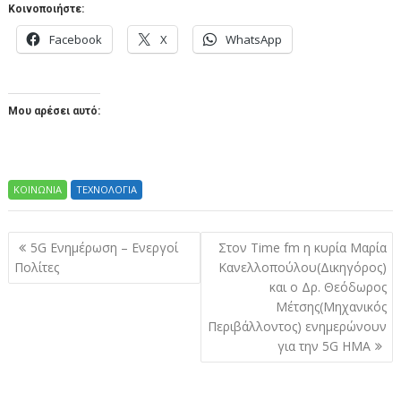
Κοινοποιήστε:
Facebook
X
WhatsApp
Μου αρέσει αυτό:
ΚΟΙΝΩΝΙΑ
ΤΕΧΝΟΛΟΓΙΑ
Πλοήγηση
5G Ενημέρωση – Ενεργοί
Στον Τime fm η κυρία Μαρία
άρθρων
Πολίτες
Κανελλοπούλου(Δικηγόρος)
και ο Δρ. Θεόδωρος
Μέτσης(Μηχανικός
Περιβάλλοντος) ενημερώνουν
για την 5G ΗΜΑ