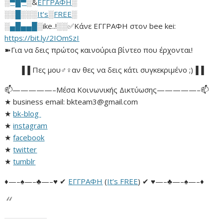
░
▀█▀
░&
ΕΓΓΡΑΦΗ
░
░░
█
░░░
It’s
░
FREE
░
░
▄█▄▄█
░ike..!░░✅Κάνε ΕΓΓΡΑΦΗ στον bee kei:
https://bit.ly/2IOmSzI
➽Για να δεις πρώτος καινούρια βίντεο που έρχονται!
▐▐ Πες μου♂♀αν θες να δεις κάτι συγκεκριμένο ;)▐▐
📫—————–Μέσα Κοινωνικής Δικτύωσης—————–📫
★ business email: bkteam3@gmail.com
★
bk-blog
★
instagram
★
facebook
★
twitter
★
tumblr
♦—–♠—–♣—–♥ ✔
ΕΓΓΡΑΦΗ
(
It’s FREE
) ✔ ♥—–♣—–♠—–♦