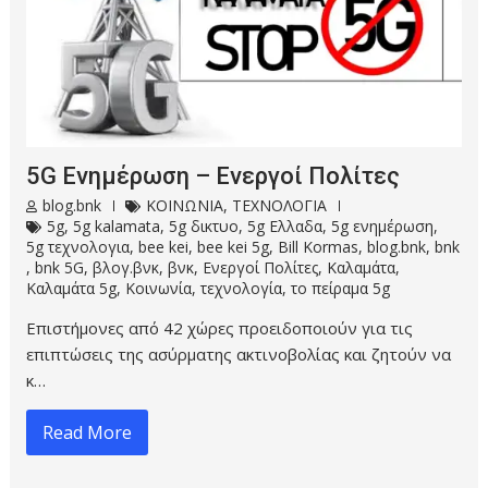
5G Ενημέρωση – Ενεργοί Πολίτες
blog.bnk
ΚΟΙΝΩΝΙΑ
,
ΤΕΧΝΟΛΟΓΙΑ
5g
,
5g kalamata
,
5g δικτυο
,
5g Ελλαδα
,
5g ενημέρωση
,
5g τεχνολογια
,
bee kei
,
bee kei 5g
,
Bill Kormas
,
blog.bnk
,
bnk
,
bnk 5G
,
βλογ.βνκ
,
βνκ
,
Ενεργοί Πολίτες
,
Καλαμάτα
,
Καλαμάτα 5g
,
Κοινωνία
,
τεχνολογία
,
το πείραμα 5g
Επιστήμονες από 42 χώρες προειδοποιούν για τις
επιπτώσεις της ασύρματης ακτινοβολίας και ζητούν να
κ…
Read More