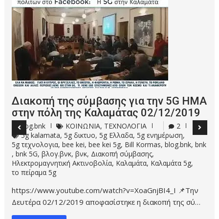
Διακοπή της σύμβασης για την 5G ΗΜΑ
στην πόλη της Καλαμάτας 02/12/2019
blog.bnk
ΚΟΙΝΩΝΙΑ
,
ΤΕΧΝΟΛΟΓΙΑ
2
5g kalamata
,
5g δικτυο
,
5g Ελλαδα
,
5g ενημέρωση
,
5g τεχνολογια
,
bee kei
,
bee kei 5g
,
Bill Kormas
,
blog.bnk
,
bnk
,
bnk 5G
,
βλογ.βνκ
,
βνκ
,
Διακοπή σύμβασης
,
Ηλεκτρομαγνητική Ακτινοβολία
,
Καλαμάτα
,
Καλαμάτα 5g
,
το πείραμα 5g
https://www.youtube.com/watch?v=XoaGnjBI4_I 📌Την
Δευτέρα 02/12/2019 αποφασίστηκε η διακοπή της σύ…