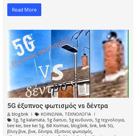
Read More
5G έξυπνος φωτισμός vs δέντρα
blog.bnk
ΚΟΙΝΩΝΙΑ
,
ΤΕΧΝΟΛΟΓΙΑ
5g
,
5g kalamata
,
5g δικτυο
,
5g κινδυνοι
,
5g τεχνολογια
,
bee kei
,
bee kei 5g
,
Bill Kormas
,
blog.bnk
,
bnk
,
bnk 5G
,
βλογ.βνκ
,
βνκ
,
δέντρα
,
έξυπνος φωτισμός
,