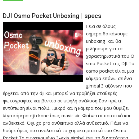
DJI Osmo Pocket Unboxing | specs
Γεια σε όλους
σήμερα θα κάνουμε
unboxing και θα
μιλήσουμε για τα
χαρακτηριστικά του O
smo Pocket της DJI.Το
osmo pocket είναι μια
κάμερα επάνω σε ένα
gimbal 3 αξόνων που
έρχεται από την dji και μπορεί να τραβήξει σταθερές
φωτογραφίες και βίντεο σε υψηλή ανάλυση.Σαν πρώτη
εντύπωση είναι πολύ….μικρό και η κάμερα του μου θυμίζει
λίγο κάμερα dji drone ίσως mavic air. Φαίνεται ποιοτικό και
ανθεκτικό. Όχι go pro ανθεκτικό αλλά ανθεκτικό. Πάμε να
δούμε όμως πιο αναλυτικά τα χαρακτηριστικά του Osmo
Pocket.Το συγκεκριμένο 3-axis gimbal έχει τη δυνατότητα