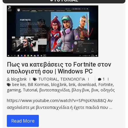
Πως να κατεβάσεις το Fortnite στον
υπολογιστή σου | Windows PC
blog.bnk
TUTORIAL
,
ΤΕΧΝΟΛΟΓΙΑ
1
bee kei
,
Bill Kormas
,
blog.bnk
,
bnk
,
download
,
Fortnite
,
gaming
,
Tutorial
,
βιντεοπαιχνίδια
,
βλογ.βνκ
,
βνκ
,
οδηγός
https://www.youtube.com/watch?v=SPnJsKNs88Q Αν
ασχολείστε με βιντεοπαιχνίδια ή έχετε παιδιά που …
Read More