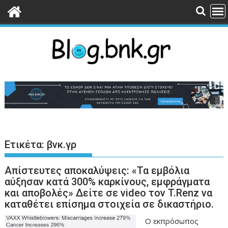
Περάστε
στο
περιεχόμενο
Ετικέτα:
βνκ.γρ
Απίστευτες αποκαλύψεις: «Τα εμβόλια
αύξησαν κατά 300% καρκίνους, εμφράγματα
και αποβολές» Δείτε σε video τον T.Renz να
καταθέτει επίσημα στοιχεία σε δικαστήριο.
Ο εκπρόσωπος