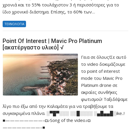
χρονιά και το 55% τουλάχιστον 3 ή περισσότερες για το
ίδιο χρονικό διάστημα. Επίσης, το 60% των…
ΤΕΧΝΟΛΟΓΙΑ
Point Of Interest | Mavic Pro Platinum
[ακατέργαστο υλικό] √
Γεια σε όλους!Σε αυτό
το video δοκιμάζουμε
το point of interest
mode του Mavic Pro
Platinum drone σε
ακραίες συνθήκες
φωτισμού! Ταξιδέψαμε
΄λίγο πιο έξω από την Καλαμάτα για να τραβήξουμε τα
συγκεκριμένα πλάνα. ░▀█▀░░░ ░░█░░░░ ░▄█▄▄█░ike..!
■————————–◘♪Song of the video♪◘
————————–■