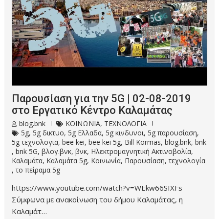
Παρουσίαση για την 5G | 02-08-2019
στο Εργατικό Κέντρο Καλαμάτας
blog.bnk
ΚΟΙΝΩΝΙΑ
,
ΤΕΧΝΟΛΟΓΙΑ
5g
,
5g δικτυο
,
5g Ελλαδα
,
5g κινδυνοι
,
5g παρουσίαση
,
5g τεχνολογια
,
bee kei
,
bee kei 5g
,
Bill Kormas
,
blog.bnk
,
bnk
,
bnk 5G
,
βλογ.βνκ
,
βνκ
,
Ηλεκτρομαγνητική Ακτινοβολία
,
Καλαμάτα
,
Καλαμάτα 5g
,
Κοινωνία
,
Παρουσίαση
,
τεχνολογία
,
το πείραμα 5g
https://www.youtube.com/watch?v=WEkw66SIXFs
Σύμφωνα με ανακοίνωση του δήμου Καλαμάτας, η
Καλαμάτ…