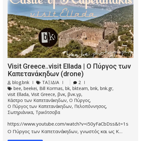
Visit Greece..visit Ellada | Ο Πύργος των
Καπετανάκηδων (drone)
blog.bnk
ΤΑΞΙΔΙΑ
2
bee
,
beekei
,
Bill Kormas
,
bk
,
bkteam
,
bnk
,
bnk.gr
,
visit Ellada
,
Visit Greece
,
βνκ
,
βνκ.γρ
,
Κάστρο των Καπετανάκηδων
,
Ο Πύργος
,
Ο Πύργος των Καπετανάκηδων
,
Πελοπόννησος
,
Σωτηριάνικα
,
Τρικότσοβα
https://www.youtube.com/watch?v=i50yFaCbDss&t=1s
Ο Πύργος των Καπετανάκηδων, γνωστός και ως Κ…