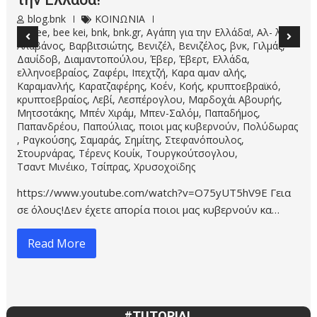
blog.bnk
TUTORIAL
,
ΚΟΙΝΩΝΙΑ
bee kei
,
Bill Kormas
,
blog.bnk
,
bnk
,
bnk.gr
,
Tutorial
,
Α18
,
Α18/2013
,
Αγάπη για την Ελλάδα!
,
βλογ.βνκ
,
βνκ
,
Νόμος
,
Νόμος Α18
,
ξεπούλημα
,
οδηγός
,
Προδότες
,
Σύνταγμα
,
ΦΕΚ
,
ΦΕΚ Α18
✅Για να δείτε το video κλικ εδώ! ✅Κάνε ΕΓΓΡΑΦΗ στον
bee kei στο YouTube Αν σας έλεγα ότι την Ελλάδα …
Read More
#TUTORIAL