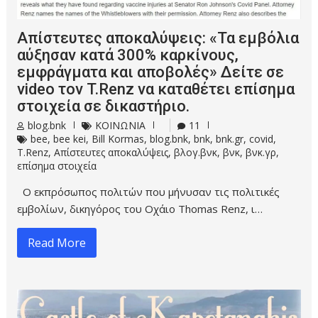
Απίστευτες αποκαλύψεις: «Τα εμβόλια
αύξησαν κατά 300% καρκίνους,
εμφράγματα και αποβολές» Δείτε σε
video τον T.Renz να καταθέτει επίσημα
στοιχεία σε δικαστήριο.
blog.bnk
ΚΟΙΝΩΝΙΑ
11
bee
,
bee kei
,
Bill Kormas
,
blog.bnk
,
bnk
,
bnk.gr
,
covid
,
T.Renz
,
Απίστευτες αποκαλύψεις
,
βλογ.βνκ
,
βνκ
,
βνκ.γρ
,
επίσημα στοιχεία
Ο εκπρόσωπος πολιτών που μήνυσαν τις πολιτικές
εμβολίων, δικηγόρος του Οχάιο Thomas Renz, ι…
Read More