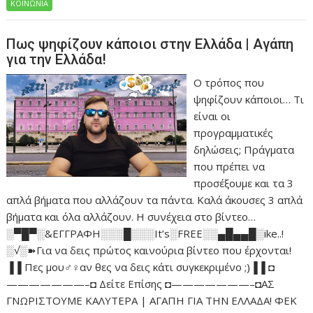
ΚΟΙΝΩΝΙΑ
Πως ψηφίζουν κάποιοι στην Ελλάδα | Αγάπη
για την Ελλάδα!
Ο τρόπος που
ψηφίζουν κάποιοι… Τι
είναι οι
προγραμματικές
δηλώσεις; Πράγματα
που πρέπει να
προσέξουμε και τα 3
απλά βήματα που αλλάζουν τα πάντα. Καλά άκουσες 3 απλά
βήματα και όλα αλλάζουν. Η συνέχεια στο βίντεο…
░▀█▀░&ΕΓΓΡΑΦΗ░░░█░░░It’s░FREE░░▄█▄▄█░ike..!
░√░➽Για να δεις πρώτος καινούρια βίντεο που έρχονται!
▐▐ Πες μου♂♀αν θες να δεις κάτι συγκεκριμένο ;)▐▐ ◘
———————–◘ Δείτε Επίσης ◘———————–◘ΑΣ
ΓΝΩΡΙΣΤΟΥΜΕ ΚΑΛΥΤΕΡΑ | ΑΓΑΠΗ ΓΙΑ ΤΗΝ ΕΛΛΑΔΑ! ΦΕΚ