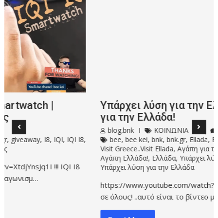
Υπάρχει λύση για την Ελλάδα | Αγάπη
για την Ελλάδα!
blog.bnk
ΚΟΙΝΩΝΙΑ
1
bee
,
bee kei
,
bnk
,
bnk.gr
,
Ellada
,
Ellas
,
Visit Greece..Visit Ellada
,
Αγάπη για την Ελλάδα!
,
Αγάπη Ελλάδα!
,
Ελλάδα
,
Υπάρχει λύση
,
Υπάρχει λύση για την Ελλάδα
https://www.youtube.com/watch?v=ESPcEnuEP4Q Γεια
σε όλους! ..αυτό είναι το βίντεο με την άποψή…