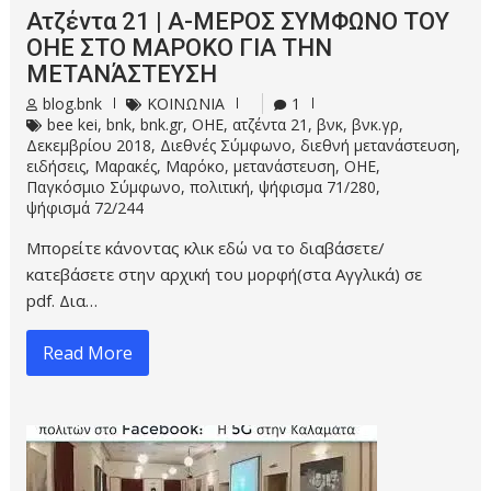
Ατζέντα 21 | Α-ΜΕΡΟΣ ΣΥΜΦΩΝΟ ΤΟΥ
ΟΗΕ ΣΤΟ ΜΑΡΟΚΟ ΓΙΑ ΤΗΝ
ΜΕΤΑΝΆΣΤΕΥΣΗ
blog.bnk
ΚΟΙΝΩΝΙΑ
1
bee kei
,
bnk
,
bnk.gr
,
OHE
,
ατζέντα 21
,
βνκ
,
βνκ.γρ
,
Δεκεμβρίου 2018
,
Διεθνές Σύμφωνο
,
διεθνή μετανάστευση
,
ειδήσεις
,
Μαρακές
,
Μαρόκο
,
μετανάστευση
,
ΟΗΕ
,
Παγκόσμιο Σύμφωνο
,
πολιτική
,
ψήφισμα 71/280
,
ψήφισμά 72/244
Μπορείτε κάνοντας κλικ εδώ να το διαβάσετε/
κατεβάσετε στην αρχική του μορφή(στα Αγγλικά) σε
pdf. Δια…
Read More