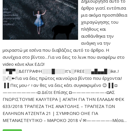
Δημιούργησα αυτό το
άρθρο γιατί εντόπισα
μια ακόμα προσπάθεια
χειραγώγησης του
πλήθους και
αισθάνθηκα την
ανάγκη να την
μοιραστώ με εσένα που διαβάζεις αυτό το άρθρο. Η
συνέχεια στο βίντεο…Για να δεις το λινκ που αναφέρω στο
video κάνε κλικ ΕΔΩ!
░▀█▀░&ΕΓΓΡΑΦΗ░░░█░░░It’s░FREE░░▄█▄▄█░ike..!
░√░➽Για να δεις πρώτος καινούρια βίντεο που έρχονται!
▐▐ Πες μου♂♀αν θες να δεις κάτι συγκεκριμένο 😉▐▐ ◘
———————–◘ Δείτε Επίσης ◘———————–◘ΑΣ
ΓΝΩΡΙΣΤΟΥΜΕ ΚΑΛΥΤΕΡΑ | ΑΓΑΠΗ ΓΙΑ ΤΗΝ ΕΛΛΑΔΑ! ΦΕΚ
633/2018 ΤΡΑΠΕΖΑ ΤΗΣ ΑΝΑΤΟΛΗΣ – ΤΡΑΠΕΖΑ ΤΩΝ
ΕΛΛΗΝΩΝ ΑΤΖΕΝΤΑ 21 | ΣΥΜΦΩΝΟ ΟΗΕ ΓΙΑ
ΜΕΤΑΝΑΣΤΕΥΤΙΚΟ – ΜΑΡΟΚΟ 2018 √ ✉—————–Μέσα…