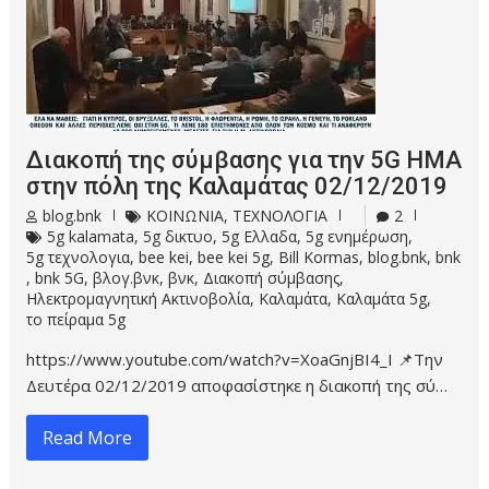
Διακοπή της σύμβασης για την 5G ΗΜΑ
στην πόλη της Καλαμάτας 02/12/2019
blog.bnk
ΚΟΙΝΩΝΙΑ
,
ΤΕΧΝΟΛΟΓΙΑ
2
5g kalamata
,
5g δικτυο
,
5g Ελλαδα
,
5g ενημέρωση
,
5g τεχνολογια
,
bee kei
,
bee kei 5g
,
Bill Kormas
,
blog.bnk
,
bnk
,
bnk 5G
,
βλογ.βνκ
,
βνκ
,
Διακοπή σύμβασης
,
Ηλεκτρομαγνητική Ακτινοβολία
,
Καλαμάτα
,
Καλαμάτα 5g
,
το πείραμα 5g
https://www.youtube.com/watch?v=XoaGnjBI4_I 📌Την
Δευτέρα 02/12/2019 αποφασίστηκε η διακοπή της σύ…
Read More