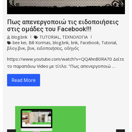
Πως απενεργοποιώ τις ειδοποιήσεις
στις ομάδες του Facebook!!!
blog.bnk
TUTORIAL
,
ΤΕΧΝΟΛΟΓΙΑ
bee kei
,
Bill Kormas
,
blog.bnk
,
bnk
,
Facebook
,
Tutorial
,
βλογ.βνκ
,
βνκ
,
ειδοποιήσεις
,
οδηγός
https://www.youtube.com/watch?v=QQAhnB0RA70 Δείτε
το παραπάνω Video με τίτλο: "Πως απενεργοποιώ …
Read More