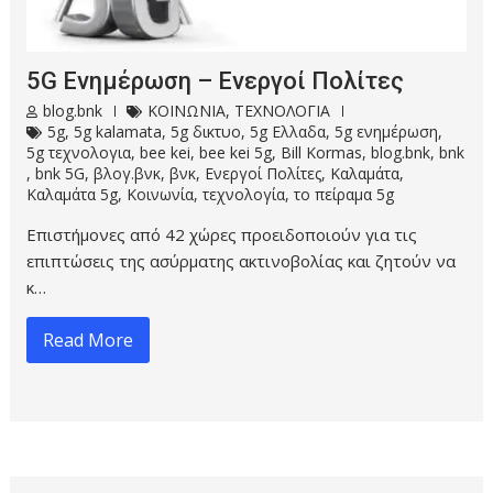
5G Ενημέρωση – Ενεργοί Πολίτες
blog.bnk
ΚΟΙΝΩΝΙΑ
,
ΤΕΧΝΟΛΟΓΙΑ
5g
,
5g kalamata
,
5g δικτυο
,
5g Ελλαδα
,
5g ενημέρωση
,
5g τεχνολογια
,
bee kei
,
bee kei 5g
,
Bill Kormas
,
blog.bnk
,
bnk
,
bnk 5G
,
βλογ.βνκ
,
βνκ
,
Ενεργοί Πολίτες
,
Καλαμάτα
,
Καλαμάτα 5g
,
Κοινωνία
,
τεχνολογία
,
το πείραμα 5g
Επιστήμονες από 42 χώρες προειδοποιούν για τις
επιπτώσεις της ασύρματης ακτινοβολίας και ζητούν να
κ…
Read More