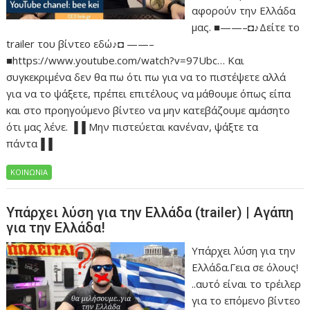
αφορούν την Ελλάδα
μας. ■——–◘♪Δείτε το
trailer του βίντεο εδώ♪◘ ——–
■https://www.youtube.com/watch?v=97Ubc… Και
συγκεκριμένα δεν θα πω ότι πω για να το πιστέψετε αλλά
για να το ψάξετε, πρέπει επιτέλους να μάθουμε όπως είπα
και στο προηγούμενο βίντεο να μην κατεβάζουμε αμάσητο
ότι μας λένε. ▐▐ Μην πιστεύεται κανέναν, ψάξτε τα
πάντα▐▐
ΚΟΙΝΩΝΙΑ
Υπάρχει λύση για την Ελλάδα (trailer) | Αγάπη
για την Ελλάδα!
Υπάρχει λύση για την
Ελλάδα.Γεια σε όλους!
..αυτό είναι το τρέιλερ
για το επόμενο βίντεο