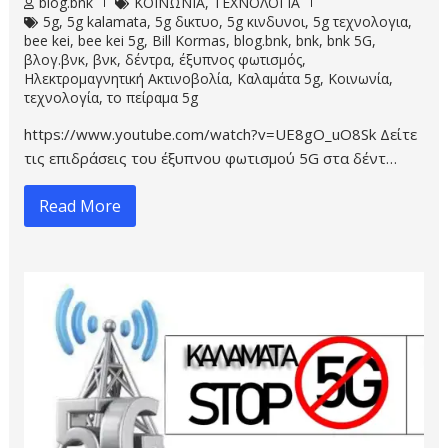
blog.bnk
ΚΟΙΝΩΝΙΑ
,
ΤΕΧΝΟΛΟΓΙΑ
5g
,
5g kalamata
,
5g δικτυο
,
5g κινδυνοι
,
5g τεχνολογια
,
bee kei
,
bee kei 5g
,
Bill Kormas
,
blog.bnk
,
bnk
,
bnk 5G
,
βλογ.βνκ
,
βνκ
,
δέντρα
,
έξυπνος φωτισμός
,
Ηλεκτρομαγνητική Ακτινοβολία
,
Καλαμάτα 5g
,
Κοινωνία
,
τεχνολογία
,
το πείραμα 5g
https://www.youtube.com/watch?v=UE8gO_uO8Sk Δείτε
τις επιδράσεις του έξυπνου φωτισμού 5G στα δέντ…
Read More