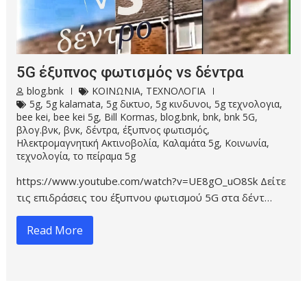
5G έξυπνος φωτισμός vs δέντρα
blog.bnk
ΚΟΙΝΩΝΙΑ
,
ΤΕΧΝΟΛΟΓΙΑ
5g
,
5g kalamata
,
5g δικτυο
,
5g κινδυνοι
,
5g τεχνολογια
,
bee kei
,
bee kei 5g
,
Bill Kormas
,
blog.bnk
,
bnk
,
bnk 5G
,
βλογ.βνκ
,
βνκ
,
δέντρα
,
έξυπνος φωτισμός
,
Ηλεκτρομαγνητική Ακτινοβολία
,
Καλαμάτα 5g
,
Κοινωνία
,
τεχνολογία
,
το πείραμα 5g
https://www.youtube.com/watch?v=UE8gO_uO8Sk Δείτε
τις επιδράσεις του έξυπνου φωτισμού 5G στα δέντ…
Read More