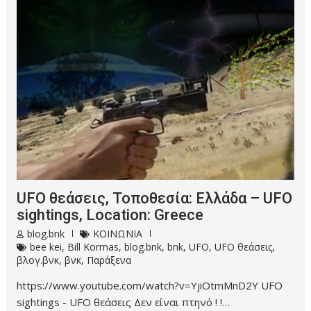
UFO θεάσεις, Τοποθεσία: Ελλάδα – UFO
sightings, Location: Greece
blog.bnk
ΚΟΙΝΩΝΙΑ
bee kei
,
Bill Kormas
,
blog.bnk
,
bnk
,
UFO
,
UFO θεάσεις
,
βλογ.βνκ
,
βνκ
,
Παράξενα
https://www.youtube.com/watch?v=YjiOtmMnD2Y UFO
sightings - UFO θεάσεις Δεν είναι πτηνό ! !…