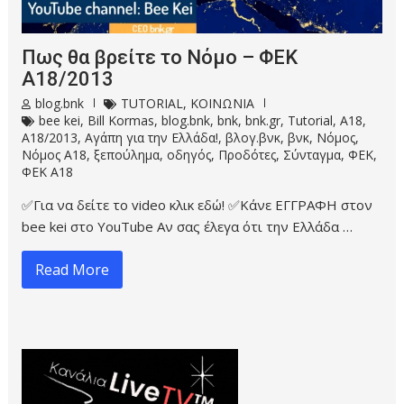
Πως θα βρείτε το Νόμο – ΦΕΚ
Α18/2013
blog.bnk
TUTORIAL
,
ΚΟΙΝΩΝΙΑ
bee kei
,
Bill Kormas
,
blog.bnk
,
bnk
,
bnk.gr
,
Tutorial
,
Α18
,
Α18/2013
,
Αγάπη για την Ελλάδα!
,
βλογ.βνκ
,
βνκ
,
Νόμος
,
Νόμος Α18
,
ξεπούλημα
,
οδηγός
,
Προδότες
,
Σύνταγμα
,
ΦΕΚ
,
ΦΕΚ Α18
✅Για να δείτε το video κλικ εδώ! ✅Κάνε ΕΓΓΡΑΦΗ στον
bee kei στο YouTube Αν σας έλεγα ότι την Ελλάδα …
Read More