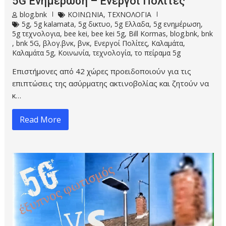
5G Ενημέρωση – Ενεργοί Πολίτες
blog.bnk
ΚΟΙΝΩΝΙΑ
,
ΤΕΧΝΟΛΟΓΙΑ
5g
,
5g kalamata
,
5g δικτυο
,
5g Ελλαδα
,
5g ενημέρωση
,
5g τεχνολογια
,
bee kei
,
bee kei 5g
,
Bill Kormas
,
blog.bnk
,
bnk
,
bnk 5G
,
βλογ.βνκ
,
βνκ
,
Ενεργοί Πολίτες
,
Καλαμάτα
,
Καλαμάτα 5g
,
Κοινωνία
,
τεχνολογία
,
το πείραμα 5g
Επιστήμονες από 42 χώρες προειδοποιούν για τις
επιπτώσεις της ασύρματης ακτινοβολίας και ζητούν να
κ…
Read More