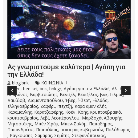
Ας γνωριστούμε καλύτερα | Αγάπη για
την Ελλάδα!
blog.bnk
ΚΟΙΝΩΝΙΑ
bee
,
bee kei
,
bnk
,
bnk.gr
,
Αγάπη για την Ελλάδα!
,
Αλ- λεβί
,
Αλαβάνος
,
Βαρβιτσιώτης
,
Βενιζέλ
,
Βενιζέλος
,
βνκ
,
Γιλμάζ
,
Δαυίδοβ
,
Διαμαντοπούλου
,
Έβερ
,
Έβερτ
,
Ελλάδα
,
ελληνοεβραίος
,
Ζαφέρι
,
Ιπεχτζή
,
Καρα αμαν αλής
,
Καραμανλής
,
Καρατζαφέρης
,
Κοέν
,
Κοής
,
κρυπτοεβραϊκό
,
κρυπτοεβραίος
,
Λεβί
,
Λεσπέρογλου
,
Μαρδοχάι Αβουρής
,
Μητσοτάκης
,
Μπέν Χιράμ
,
Μπεν-Σαλόμ
,
Παπαδήμος
,
Παπανδρέου
,
Παπούλιας
,
ποιοι μας κυβερνούν
,
Πολύδωρας
,
Ραγκούσης
,
Σαμαράς
,
Σημίτης
,
Στεφανόπουλος
,