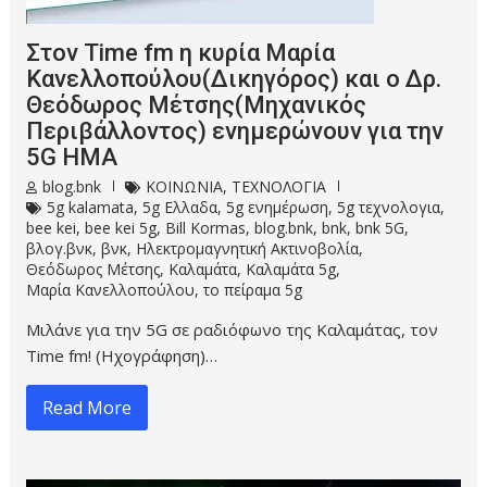
Στον Τime fm η κυρία Μαρία
Κανελλοπούλου(Δικηγόρος) και ο Δρ.
Θεόδωρος Μέτσης(Μηχανικός
Περιβάλλοντος) ενημερώνουν για την
5G ΗΜΑ
blog.bnk
ΚΟΙΝΩΝΙΑ
,
ΤΕΧΝΟΛΟΓΙΑ
5g kalamata
,
5g Ελλαδα
,
5g ενημέρωση
,
5g τεχνολογια
,
bee kei
,
bee kei 5g
,
Bill Kormas
,
blog.bnk
,
bnk
,
bnk 5G
,
βλογ.βνκ
,
βνκ
,
Ηλεκτρομαγνητική Ακτινοβολία
,
Θεόδωρος Μέτσης
,
Καλαμάτα
,
Καλαμάτα 5g
,
Μαρία Κανελλοπούλου
,
το πείραμα 5g
Μιλάνε για την 5G σε ραδιόφωνο της Καλαμάτας, τον
Τime fm! (Ηχογράφηση)…
Read More