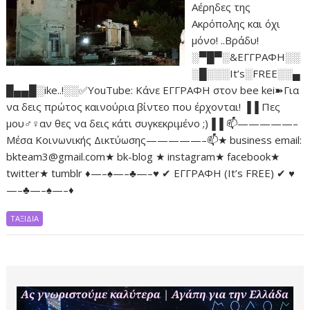
Αέρηδες της
Ακρόπολης και όχι
μόνο! ..Βράδυ!
░▀█▀░&ΕΓΓΡΑΦΗ░░
░█░░░It’s░FREE░░▄
█▄▄█░ike..!░░✅YouTube: Κάνε ΕΓΓΡΑΦΗ στον bee kei➽Για
να δεις πρώτος καινούρια βίντεο που έρχονται! ▐▐ Πες
μου♂♀αν θες να δεις κάτι συγκεκριμένο ;)▐▐ 📫—————–
Μέσα Κοινωνικής Δικτύωσης—————–📫★ business email:
bkteam3@gmail.com★ bk-blog ★ instagram★ facebook★
twitter★ tumblr ♦—–♠—–♣—–♥ ✔ ΕΓΓΡΑΦΗ (It’s FREE) ✔ ♥
—–♣—–♠—–♦
ΤΑΞΙΔΙΑ