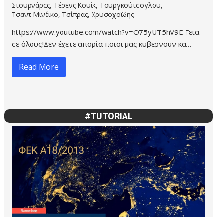
Στουρνάρας
,
Τέρενς Κουίκ
,
Τουργκούτσογλου
,
Τσαντ Μινέικο
,
Τσίπρας
,
Χρυσοχοϊδης
https://www.youtube.com/watch?v=O75yUT5hV9E Γεια
σε όλους!Δεν έχετε απορία ποιοι μας κυβερνούν κα…
Read More
#TUTORIAL