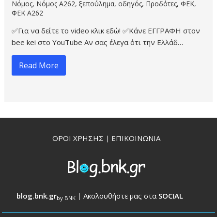
Νόμος
,
Νόμος Α262
,
ξεπούλημα
,
οδηγός
,
Προδότες
,
ΦΕΚ
,
ΦΕΚ Α262
✅Για να δείτε το video κλικ εδώ! ✅Κάνε ΕΓΓΡΑΦΗ στον
bee kei στο YouTube Αν σας έλεγα ότι την Ελλάδ…
Read More
ΟΡΟΙ ΧΡΗΣΗΣ
|
ΕΠΙΚΟΙΝΩΝΙΑ
blog.bnk.gr
|
Ακολουθήστε μας στα
SOCIAL
by BNK