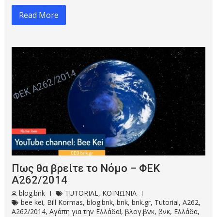
Read More
Πως θα βρείτε το Νόμο – ΦΕΚ
Α262/2014
blog.bnk
TUTORIAL
,
ΚΟΙΝΩΝΙΑ
bee kei
,
Bill Kormas
,
blog.bnk
,
bnk
,
bnk.gr
,
Tutorial
,
Α262
,
Α262/2014
,
Αγάπη για την Ελλάδα!
,
βλογ.βνκ
,
βνκ
,
Ελλάδα
,