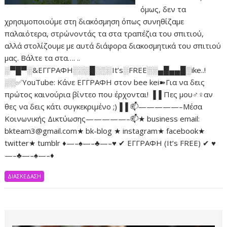
όμως, δεν τα
χρησιμοποιούμε στη διακόσμηση όπως συνηθίζαμε
παλαιότερα, στρώνοντάς τα στα τραπέζια του σπιτιού,
αλλά στολίζουμε με αυτά διάφορα διακοσμητικά του σπιτιού
μας. Βάλτε τα στα…. ..
░▀█▀░&ΕΓΓΡΑΦΗ░░░█░░░It’s░FREE░░▄█▄▄█░ike..!
░░✅YouTube: Κάνε ΕΓΓΡΑΦΗ στον bee kei➽Για να δεις
πρώτος καινούρια βίντεο που έρχονται! ▐▐ Πες μου♂♀αν
θες να δεις κάτι συγκεκριμένο ;)▐▐ 📫—————–Μέσα
Κοινωνικής Δικτύωσης—————–📫★ business email:
bkteam3@gmail.com★ bk-blog ★ instagram★ facebook★
twitter★ tumblr ♦—–♠—–♣—–♥ ✔ ΕΓΓΡΑΦΗ (It’s FREE) ✔ ♥
—–♣—–♠—–♦
ΔΙΑΣΚΕΔΑΣΗ