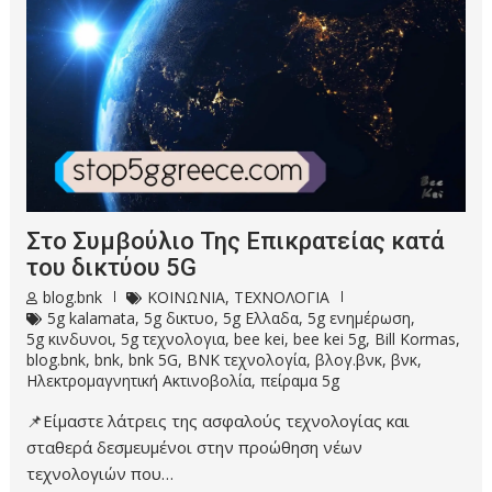
Στο Συμβούλιο Της Επικρατείας κατά
του δικτύου 5G
blog.bnk
ΚΟΙΝΩΝΙΑ
,
ΤΕΧΝΟΛΟΓΙΑ
5g kalamata
,
5g δικτυο
,
5g Ελλαδα
,
5g ενημέρωση
,
5g κινδυνοι
,
5g τεχνολογια
,
bee kei
,
bee kei 5g
,
Bill Kormas
,
blog.bnk
,
bnk
,
bnk 5G
,
BNK τεχνολογία
,
βλογ.βνκ
,
βνκ
,
Ηλεκτρομαγνητική Ακτινοβολία
,
πείραμα 5g
📌Είμαστε λάτρεις της ασφαλούς τεχνολογίας και
σταθερά δεσμευμένοι στην προώθηση νέων
τεχνολογιών που…