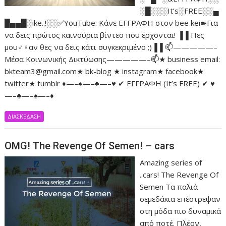
░█░░░It’s░FREE░░▄
█▄▄█░ike..!░░✅YouTube: Κάνε ΕΓΓΡΑΦΗ στον bee kei➽Για
να δεις πρώτος καινούρια βίντεο που έρχονται! ▐▐ Πες
μου♂♀αν θες να δεις κάτι συγκεκριμένο ;)▐▐ 📫—————–
Μέσα Κοινωνικής Δικτύωσης—————–📫★ business email:
bkteam3@gmail.com★ bk-blog ★ instagram★ facebook★
twitter★ tumblr ♦—–♠—–♣—–♥ ✔ ΕΓΓΡΑΦΗ (It’s FREE) ✔ ♥
—–♣—–♠—–♦
ΔΙΑΣΚΕΔΑΣΗ
OMG! The Revenge Of Semen! – cars
Amazing series of
..cars! The Revenge Of
Semen Τα παλιά
σεμεδάκια επέστρεψαν
στη μόδα πιο δυναμικά
από ποτέ. Πλέον,