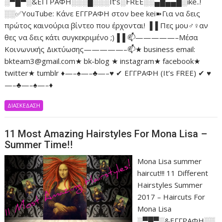
░▀█▀░&ΕΓΓΡΑΦΗ░░░█░░░It’s░FREE░░▄█▄▄█░ike..!
░░✅YouTube: Κάνε ΕΓΓΡΑΦΗ στον bee kei➽Για να δεις
πρώτος καινούρια βίντεο που έρχονται! ▐▐ Πες μου♂♀αν
θες να δεις κάτι συγκεκριμένο ;)▐▐ 📫—————–Μέσα
Κοινωνικής Δικτύωσης—————–📫★ business email:
bkteam3@gmail.com★ bk-blog ★ instagram★ facebook★
twitter★ tumblr ♦—–♠—–♣—–♥ ✔ ΕΓΓΡΑΦΗ (It’s FREE) ✔ ♥
—–♣—–♠—–♦
ΔΙΑΣΚΕΔΑΣΗ
11 Most Amazing Hairstyles For Mona Lisa –
Summer Time!!
Mona Lisa summer
haircut!!! 11 Different
Hairstyles Summer
2017 – Haircuts For
Mona Lisa
░▀█▀░&ΕΓΓΡΑΦΗ░░