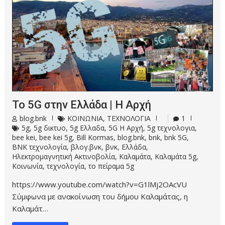
Το 5G στην Ελλάδα | Η Αρχή
blog.bnk
ΚΟΙΝΩΝΙΑ
,
ΤΕΧΝΟΛΟΓΙΑ
1
5g
,
5g δικτυο
,
5g Ελλαδα
,
5G Η Αρχή
,
5g τεχνολογια
,
bee kei
,
bee kei 5g
,
Bill Kormas
,
blog.bnk
,
bnk
,
bnk 5G
,
BNK τεχνολογία
,
βλογ.βνκ
,
βνκ
,
Ελλάδα
,
Ηλεκτρομαγνητική Ακτινοβολία
,
Καλαμάτα
,
Καλαμάτα 5g
,
Κοινωνία
,
τεχνολογία
,
το πείραμα 5g
https://www.youtube.com/watch?v=G1lMj2OAcVU
Σύμφωνα με ανακοίνωση του δήμου Καλαμάτας, η
Καλαμάτ…