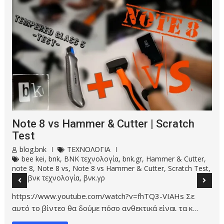
Magnificent Acropolis by night –
Μαγευτική Ακρόπολη το βράδυ
blog.bnk
ΤΑΞΙΔΙΑ
bee kei
,
Bill Kormas
,
bk
,
blog.bnk
,
bnk
,
travel
,
Ακρόπολη
,
Αττική
,
βλογ.βνκ
,
βνκ
,
Ταξίδια
https://www.youtube.com/watch?v=bMo59yrlb2Q
Acropolis by night - Athens | Ακρόπολη το βράδυ …
Read More