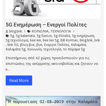
5G Ενημέρωση – Ενεργοί Πολίτες
blog.bnk
ΚΟΙΝΩΝΙΑ
,
ΤΕΧΝΟΛΟΓΙΑ
5g
,
5g kalamata
,
5g δικτυο
,
5g Ελλαδα
,
5g ενημέρωση
,
5g τεχνολογια
,
bee kei
,
bee kei 5g
,
Bill Kormas
,
blog.bnk
,
bnk
,
bnk 5G
,
βλογ.βνκ
,
βνκ
,
Ενεργοί Πολίτες
,
Καλαμάτα
,
Καλαμάτα 5g
,
Κοινωνία
,
τεχνολογία
,
το πείραμα 5g
Επιστήμονες από 42 χώρες προειδοποιούν για τις
επιπτώσεις της ασύρματης ακτινοβολίας και ζητούν να
κ…
Read More