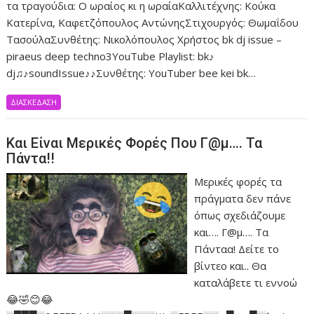
τα τραγούδια: Ο ωραίος κι η ωραίαΚαλλιτέχνης: Κούκα
Κατερίνα, Καφετζόπουλος ΑντώνηςΣτιχουργός: Θωμαΐδου
ΤασούλαΣυνθέτης: Νικολόπουλος Χρήστος bk dj issue –
piraeus deep techno3YouTube Playlist: bk♪
dj♫♪soundIssue♪♪Συνθέτης: YouTuber bee kei bk…
ΔΙΑΣΚΕΔΑΣΗ
Και Είναι Μερικές Φορές Που Γ@μ…. Τα
Πάντα!!
Μερικές φορές τα
πράγματα δεν πάνε
όπως σχεδιάζουμε
και…. Γ@μ…. Τα
Πάνταα! Δείτε το
βίντεο και.. Θα
καταλάβετε τι εννοώ
😂🤣😊😂