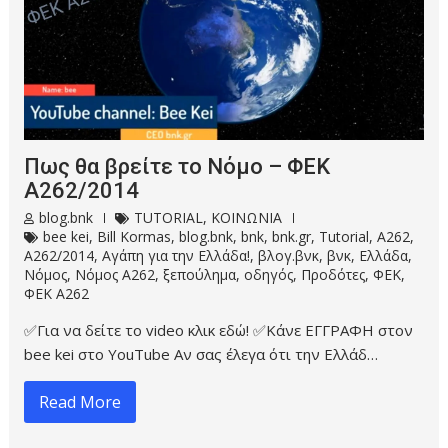
Πως θα βρείτε το Νόμο – ΦΕΚ
Α262/2014
blog.bnk
TUTORIAL
,
ΚΟΙΝΩΝΙΑ
bee kei
,
Bill Kormas
,
blog.bnk
,
bnk
,
bnk.gr
,
Tutorial
,
Α262
,
Α262/2014
,
Αγάπη για την Ελλάδα!
,
βλογ.βνκ
,
βνκ
,
Ελλάδα
,
Νόμος
,
Νόμος Α262
,
ξεπούλημα
,
οδηγός
,
Προδότες
,
ΦΕΚ
,
ΦΕΚ Α262
✅Για να δείτε το video κλικ εδώ! ✅Κάνε ΕΓΓΡΑΦΗ στον
bee kei στο YouTube Αν σας έλεγα ότι την Ελλάδ…
Read More