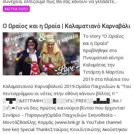
συνέχεια, ελπίζουμε πως θα σας κάνουν να γελάσετε…
#ΑΣΤΕΊΑ VIDEO
Ο Ωραίος και η Ωραία | Καλαματιανό Καρναβάλι
Το story “Ο Ωραίος
και η Ωραία”
προβλήθηκε στο
Πνευματικό κέντρο
Καλαμάτας την
Τετάρτη 6 Μαρτίου
2019 στα πλαίσια του
Καλαματιανού Καρναβαλιού 2019.Ομάδα Παιχνιδιών & “Του
πενταγράμμου οι νότες στην οθόνη κάνουν βόλτες ΙΙ “
░▀█▀░&ΕΓΓΡΑΦΗ░░░█░░░It’s░FREE░░▄█▄▄█░ike..!
░√░➽Για να δεις πρώτος καινούρια βίντεο που έρχονται!
Σενάριο – ΠαραγωγήΟμάδα Παιχνιδιών Σκηνοθεσία –
ΜοντάζΒασίλης Κορμάς (www.bnk.gr & YouTube channel:
bee kei) Special ThanksΣταύρος Κονιδιτσιώτης Ακούστηκαν