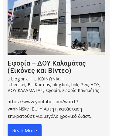
Εφορία – ΔΟΥ Καλαμάτας
(Εικόνες και Βίντεο)
blog.bnk
ΚΟΙΝΩΝΙΑ
bee kei
,
Bill Kormas
,
blog.bnk
,
bnk
,
βνκ
,
ΔΟΥ
,
ΔΟΥ ΚΑΛΑΜΑΤΑΣ
,
εφορία
,
εφορία Καλαμάτας
https://www.youtube.com/watch?
v=hNNSkv1EU_Y Αυτή η κατάσταση
επικρατούσε για μεγάλο χρονικό διάστ…
Read More