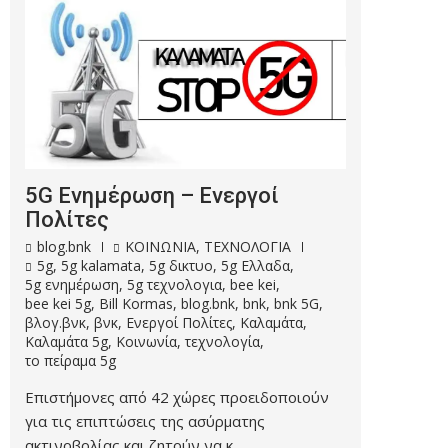
5G Ενημέρωση – Ενεργοί
Πολίτες
blog.bnk
ΚΟΙΝΩΝΙΑ
,
ΤΕΧΝΟΛΟΓΙΑ
5g
,
5g kalamata
,
5g δικτυο
,
5g Ελλαδα
,
5g ενημέρωση
,
5g τεχνολογια
,
bee kei
,
bee kei 5g
,
Bill Kormas
,
blog.bnk
,
bnk
,
bnk 5G
,
βλογ.βνκ
,
βνκ
,
Ενεργοί Πολίτες
,
Καλαμάτα
,
Καλαμάτα 5g
,
Κοινωνία
,
τεχνολογία
,
το πείραμα 5g
Επιστήμονες από 42 χώρες προειδοποιούν
για τις επιπτώσεις της ασύρματης
ακτινοβολίας και ζητούν να κ…