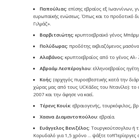
Παπούλιας
: επίσης εβραίος εξ Ιωαννίνων,
ευρωπαϊκής ενώσεως. Όπως και το προδοτικό δι
Γιλμάζ».
Βαρβιτσιώτης
: κρυπτοεβραϊκό γένος Μπάρμ
Πολύδωρας
: προδότης εκβιαζόμενος μασόνο
Αλαβάνος
: κρυπτοεβραίος από το γένος Αλ- λ
Αβραάμ Λεσπέρογλου
: ελληνοεβραίος ηγέτ
Κοής
: (αρχηγός πυροσβεστικής κατά την διά
χώρας μας από τους UCKάδες του Ντανίλο): το 
2007 και την άφησε να καεί.
Τέρενς Κουίκ
: εβραιογενής, τουρκόφιλος, βρ
Χαανα Διαμαντοπούλου
: εβραία.
Ευάγγελος Βενιζέλος
: Τουργκούτσογλου ή 
Κορυδαλό για 1,5 χρόνο … ψάξτε το!!Περίεργες 