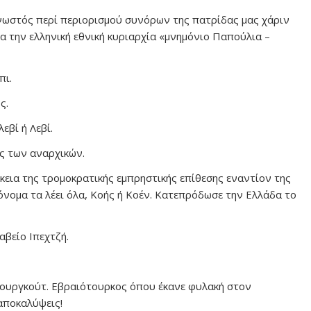
 γνωστός περί περιορισμού συνόρων της πατρίδας μας χάριν
α την ελληνική εθνική κυριαρχία «μνημόνιο Παπούλια –
πι.
ς.
εβί ή Λεβί.
ης των αναρχικών.
ρκεια της τρομοκρατικής εμπρηστικής επίθεσης εναντίον της
όνομα τα λέει όλα, Κοής ή Κοέν. Κατεπρόδωσε την Ελλάδα το
αβείο Ιπεχτζή.
τουργκούτ. Εβραιότουρκος όπου έκανε φυλακή στον
αποκαλύψεις!