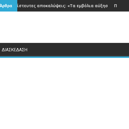
αποκαλύψεις: «Τα εμβόλια αύξησαν κατά 300% καρκίνους, εμφ
Πως επιδρά η ασύρματη α
 Άρθρα
ΔΙΑΣΚΕΔΑΣΗ