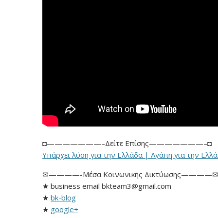
◘———————–Δείτε Επίσης———————–◘
Υπάρχει λύση για την Ελλάδα | Αγάπη για την Ελλά
✉————-Μέσα Κοινωνικής Δικτύωσης————
★ business email bkteam3@gmail.com
★
bk-blog
★
google+