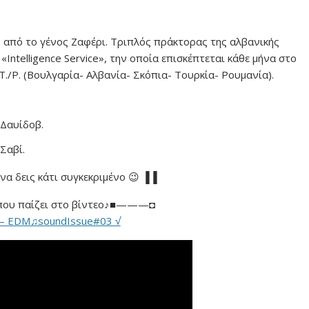
ς από το γένος Ζαφέρι. Τριπλός πράκτορας της αλβανικής
 «Intelligence Service», την οποία επισκέπτεται κάθε μήνα στο
./Ρ. (Βουλγαρία- Αλβανία- Σκόπια- Τουρκία- Ρουμανία).
 Δαυίδοβ.
Σαβί.
α δεις κάτι συγκεκριμένο 😉 ▐▐
ου παίζει στο βίντεο♪■———◘
♪ – EDM♫soundIssue#03 √