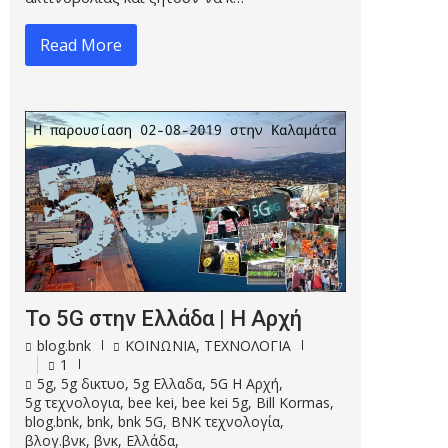
Read More
Το 5G στην Ελλάδα | Η Αρχή
blog.bnk
ΚΟΙΝΩΝΙΑ
,
ΤΕΧΝΟΛΟΓΙΑ
1
5g
,
5g δικτυο
,
5g Ελλαδα
,
5G Η Αρχή
,
5g τεχνολογια
,
bee kei
,
bee kei 5g
,
Bill Kormas
,
blog.bnk
,
bnk
,
bnk 5G
,
BNK τεχνολογία
,
βλογ.βνκ
,
βνκ
,
Ελλάδα
,