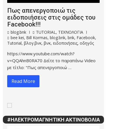
Πως απενεργοποιώ τις
ειδοποιήσεις στις ομάδες του
Facebook!!!
blog.bnk
TUTORIAL
,
ΤΕΧΝΟΛΟΓΙΑ
bee kei
,
Bill Kormas
,
blog.bnk
,
bnk
,
Facebook
,
Tutorial
,
βλογ.βνκ
,
βνκ
,
ειδοποιήσεις
,
οδηγός
https://www.youtube.com/watch?
v=QQAhnB0RA70 Δείτε το παραπάνω Video
με τίτλο: "Πως απενεργοποιώ …
Read More
#ΗΛΕΚΤΡΟΜΑΓΝΗΤΙΚΗ ΑΚΤΙΝΟΒΟΛΙΑ