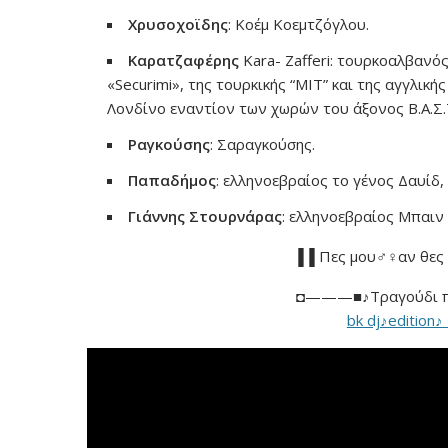
Χρυσοχοϊδης
: Κοέμ Κοεμτζόγλου.
Καρατζαφέρης
Kara- Zafferi: τουρκοαλβανό
«Securimi», της τουρκικής “MIT” και της αγγλικής
Λονδίνο εναντίον των χωρών του άξονος Β.Α.Σ.Τ
Ραγκούσης
: Σαραγκούσης.
Παπαδήμος
: ελληνοεβραίος το γένος Δαυίδ,
Γιάννης Στουρνάρας
: ελληνοεβραίος Μπαιν 
▐▐ Πες μου♂♀αν θες ν
◘———■♪Τραγούδι π
bk dj♪edition