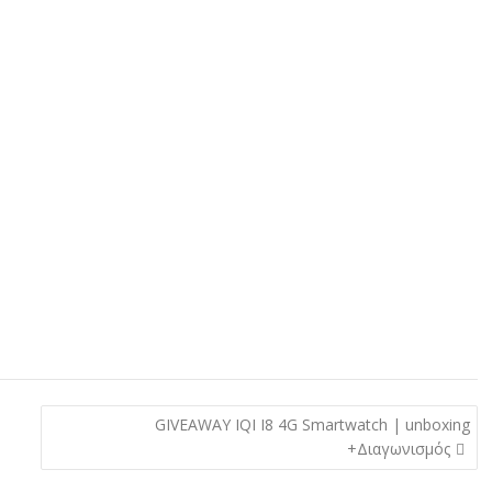
GIVEAWAY IQI I8 4G Smartwatch | unboxing
+Διαγωνισμός