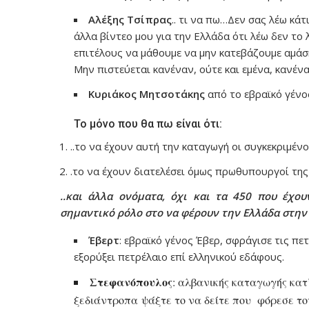
Αλέξης Τσίπρας
.. τι να πω…Δεν σας λέω κάτ
άλλα βίντεο μου για την Ελλάδα ότι λέω δεν το 
επιτέλους να μάθουμε να μην κατεβάζουμε αμάση
Μην πιστεύεται κανέναν, ούτε και εμένα, κανέν
Κυριάκος Μητσοτάκης
από το εβραϊκό γένο
Το μόνο που θα πω είναι ότι:
..το να έχουν αυτή την καταγωγή οι συγκεκριμέν
.το να έχουν διατελέσει όμως πρωθυπουργοί της
..και άλλα ονόματα, όχι και τα 450 που έχο
σημαντικό ρόλο στο να φέρουν την Ελλάδα στην
Έβερτ
: εβραϊκό γένος Έβερ, σφράγισε τις π
εξορύξει πετρέλαιο επί ελληνικού εδάφους.
Στεφανόπουλος
: αλβανικής καταγωγής κατ
ξεδιάντροπα
ψάξτε το να δείτε που φόρεσε το