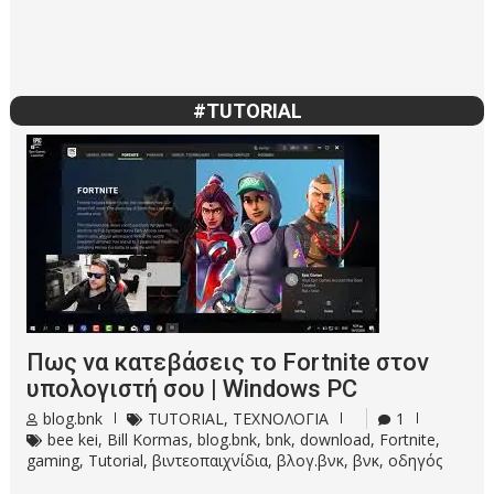
#TUTORIAL
Πως να κατεβάσεις το Fortnite στον
υπολογιστή σου | Windows PC
blog.bnk
TUTORIAL
,
ΤΕΧΝΟΛΟΓΙΑ
1
bee kei
,
Bill Kormas
,
blog.bnk
,
bnk
,
download
,
Fortnite
,
gaming
,
Tutorial
,
βιντεοπαιχνίδια
,
βλογ.βνκ
,
βνκ
,
οδηγός