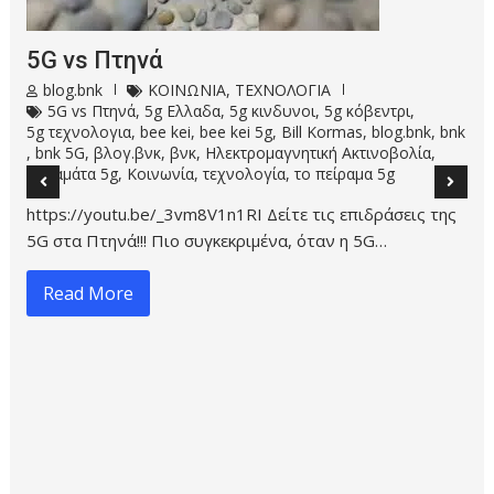
5G vs Πτηνά
blog.bnk
ΚΟΙΝΩΝΙΑ
,
ΤΕΧΝΟΛΟΓΙΑ
5G vs Πτηνά
,
5g Ελλαδα
,
5g κινδυνοι
,
5g κόβεντρι
,
5g τεχνολογια
,
bee kei
,
bee kei 5g
,
Bill Kormas
,
blog.bnk
,
bnk
,
bnk 5G
,
βλογ.βνκ
,
βνκ
,
Ηλεκτρομαγνητική Ακτινοβολία
,
Καλαμάτα 5g
,
Κοινωνία
,
τεχνολογία
,
το πείραμα 5g
https://youtu.be/_3vm8V1n1RI Δείτε τις επιδράσεις της
5G στα Πτηνά!!! Πιο συγκεκριμένα, όταν η 5G…
Read More