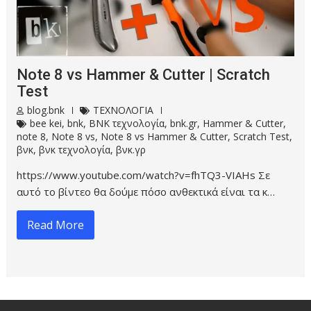
Note 8 vs Hammer & Cutter | Scratch
Test
blog.bnk
ΤΕΧΝΟΛΟΓΙΑ
bee kei
,
bnk
,
BNK τεχνολογία
,
bnk.gr
,
Hammer & Cutter
,
note 8
,
Note 8 vs
,
Note 8 vs Hammer & Cutter
,
Scratch Test
,
βνκ
,
βνκ τεχνολογία
,
βνκ.γρ
https://www.youtube.com/watch?v=fhTQ3-VIAHs Σε
αυτό το βίντεο θα δούμε πόσο ανθεκτικά είναι τα κ…
Read More