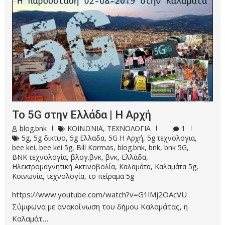
Το 5G στην Ελλάδα | Η Αρχή
blog.bnk
ΚΟΙΝΩΝΙΑ
,
ΤΕΧΝΟΛΟΓΙΑ
1
5g
,
5g δικτυο
,
5g Ελλαδα
,
5G Η Αρχή
,
5g τεχνολογια
,
bee kei
,
bee kei 5g
,
Bill Kormas
,
blog.bnk
,
bnk
,
bnk 5G
,
BNK τεχνολογία
,
βλογ.βνκ
,
βνκ
,
Ελλάδα
,
Ηλεκτρομαγνητική Ακτινοβολία
,
Καλαμάτα
,
Καλαμάτα 5g
,
Κοινωνία
,
τεχνολογία
,
το πείραμα 5g
https://www.youtube.com/watch?v=G1lMj2OAcVU
Σύμφωνα με ανακοίνωση του δήμου Καλαμάτας, η
Καλαμάτ…