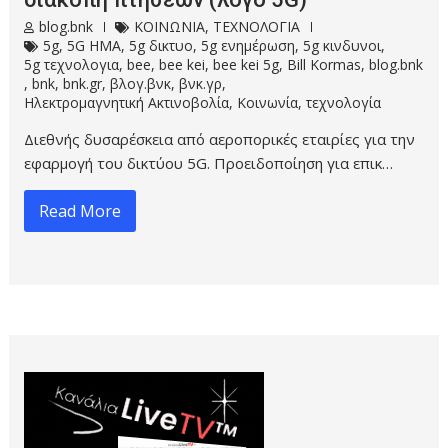
blog.bnk
ΚΟΙΝΩΝΙΑ
,
ΤΕΧΝΟΛΟΓΙΑ
5g
,
5G HMA
,
5g δικτυο
,
5g ενημέρωση
,
5g κινδυνοι
,
5g τεχνολογια
,
bee
,
bee kei
,
bee kei 5g
,
Bill Kormas
,
blog.bnk
,
bnk
,
bnk.gr
,
βλογ.βνκ
,
βνκ.γρ
,
Ηλεκτρομαγνητική Ακτινοβολία
,
Κοινωνία
,
τεχνολογία
Διεθνής δυσαρέσκεια από αεροπορικές εταιρίες για την
εφαρμογή του δικτύου 5G. Προειδοποίηση για επικ…
Read More