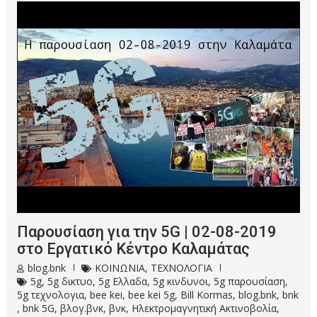
Παρουσίαση για την 5G | 02-08-2019
στο Εργατικό Κέντρο Καλαμάτας
blog.bnk
ΚΟΙΝΩΝΙΑ
,
ΤΕΧΝΟΛΟΓΙΑ
5g
,
5g δικτυο
,
5g Ελλαδα
,
5g κινδυνοι
,
5g παρουσίαση
,
5g τεχνολογια
,
bee kei
,
bee kei 5g
,
Bill Kormas
,
blog.bnk
,
bnk
,
bnk 5G
,
βλογ.βνκ
,
βνκ
,
Ηλεκτρομαγνητική Ακτινοβολία
,