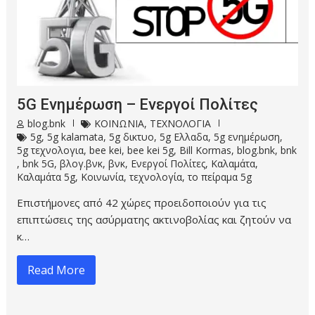
5G Ενημέρωση – Ενεργοί Πολίτες
blog.bnk
ΚΟΙΝΩΝΙΑ
,
ΤΕΧΝΟΛΟΓΙΑ
5g
,
5g kalamata
,
5g δικτυο
,
5g Ελλαδα
,
5g ενημέρωση
,
5g τεχνολογια
,
bee kei
,
bee kei 5g
,
Bill Kormas
,
blog.bnk
,
bnk
,
bnk 5G
,
βλογ.βνκ
,
βνκ
,
Ενεργοί Πολίτες
,
Καλαμάτα
,
Καλαμάτα 5g
,
Κοινωνία
,
τεχνολογία
,
το πείραμα 5g
Επιστήμονες από 42 χώρες προειδοποιούν για τις
επιπτώσεις της ασύρματης ακτινοβολίας και ζητούν να
κ…
Read More