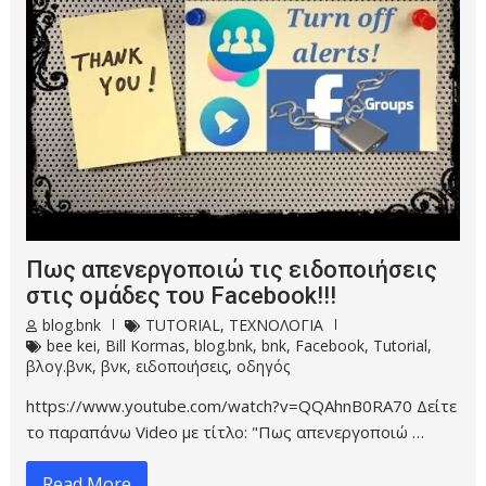
Πως απενεργοποιώ τις ειδοποιήσεις
στις ομάδες του Facebook!!!
blog.bnk
TUTORIAL
,
ΤΕΧΝΟΛΟΓΙΑ
bee kei
,
Bill Kormas
,
blog.bnk
,
bnk
,
Facebook
,
Tutorial
,
βλογ.βνκ
,
βνκ
,
ειδοποιήσεις
,
οδηγός
https://www.youtube.com/watch?v=QQAhnB0RA70 Δείτε
το παραπάνω Video με τίτλο: "Πως απενεργοποιώ …
Read More