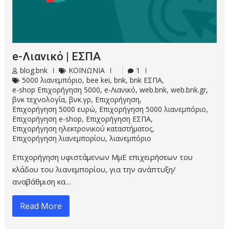
e-Λιανικό | ΕΣΠΑ
blog.bnk
ΚΟΙΝΩΝΙΑ
1
5000 λιανεμπόριο
,
bee kei
,
bnk
,
bnk ΕΣΠΑ
,
e-shop Επιχορήγηση 5000
,
e-Λιανικό
,
web.bnk
,
web.bnk.gr
,
βνκ τεχνολογία
,
βνκ.γρ
,
Επιχορήγηση
,
Επιχορήγηση 5000 ευρώ
,
Επιχορήγηση 5000 λιανεμπόριο
,
Επιχορήγηση e-shop
,
Επιχορήγηση ΕΣΠΑ
,
Επιχορήγηση ηλεκτρονικού καταστήματος
,
Επιχορήγηση λιανεμπορίου
,
λιανεμπόριο
Επιχορήγηση υφιστάμενων ΜμΕ επιχειρήσεων του
κλάδου του λιανεμπορίου, για την ανάπτυξη/
αναβάθμιση κα…
Read More