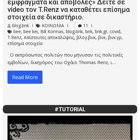
εμφράγματα και αποβολές» Δείτε σε
video τον T.Renz να καταθέτει επίσημα
στοιχεία σε δικαστήριο.
blog.bnk
ΚΟΙΝΩΝΙΑ
11
bee
,
bee kei
,
Bill Kormas
,
blog.bnk
,
bnk
,
bnk.gr
,
covid
,
T.Renz
,
Απίστευτες αποκαλύψεις
,
βλογ.βνκ
,
βνκ
,
βνκ.γρ
,
επίσημα στοιχεία
Ο εκπρόσωπος πολιτών που μήνυσαν τις πολιτικές
εμβολίων, δικηγόρος του Οχάιο Thomas Renz, ι…
Read More
#TUTORIAL