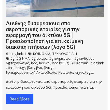
Διεθνής δυσαρέσκεια από
αεροπορικές εταιρίες για την
εφαρμογή του δικτύου 5G |
Προειδοποίηση για επικείμενη
διακοπή πτήσεων (λόγο 5G)
blog.bnk
ΚΟΙΝΩΝΙΑ
,
ΤΕΧΝΟΛΟΓΙΑ
5g
,
5G HMA
,
5g δικτυο
,
5g ενημέρωση
,
5g κινδυνοι
,
5g τεχνολογια
,
bee
,
bee kei
,
bee kei 5g
,
Bill Kormas
,
blog.bnk
,
bnk
,
bnk.gr
,
βλογ.βνκ
,
βνκ.γρ
,
Ηλεκτρομαγνητική Ακτινοβολία
,
Κοινωνία
,
τεχνολογία
Διεθνής δυσαρέσκεια από αεροπορικές εταιρίες για την
εφαρμογή του δικτύου 5G. Προειδοποίηση για επικ…
Read More