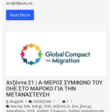
αναβάθμιση κα…
Read More
Ατζέντα 21 | Α-ΜΕΡΟΣ ΣΥΜΦΩΝΟ ΤΟΥ
ΟΗΕ ΣΤΟ ΜΑΡΟΚΟ ΓΙΑ ΤΗΝ
ΜΕΤΑΝΆΣΤΕΥΣΗ
blog.bnk
ΚΟΙΝΩΝΙΑ
1
bee kei
,
bnk
,
bnk.gr
,
OHE
,
ατζέντα 21
,
βνκ
,
βνκ.γρ
,
Δεκεμβρίου 2018
,
Διεθνές Σύμφωνο
,
διεθνή μετανάστευση
,