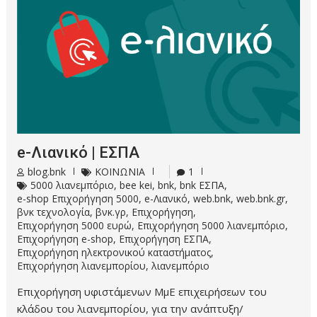
e-Λιανικό | ΕΣΠΑ
blog.bnk
ΚΟΙΝΩΝΙΑ
1
5000 λιανεμπόριο
,
bee kei
,
bnk
,
bnk ΕΣΠΑ
,
e-shop Επιχορήγηση 5000
,
e-Λιανικό
,
web.bnk
,
web.bnk.gr
,
βνκ τεχνολογία
,
βνκ.γρ
,
Επιχορήγηση
,
Επιχορήγηση 5000 ευρώ
,
Επιχορήγηση 5000 λιανεμπόριο
,
Επιχορήγηση e-shop
,
Επιχορήγηση ΕΣΠΑ
,
Επιχορήγηση ηλεκτρονικού καταστήματος
,
Επιχορήγηση λιανεμπορίου
,
λιανεμπόριο
Επιχορήγηση υφιστάμενων ΜμΕ επιχειρήσεων του
κλάδου του λιανεμπορίου, για την ανάπτυξη/