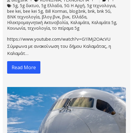
5g
,
5g δικτυο
,
5g Ελλαδα
,
5G Η Αρχή
,
5g τεχνολογια
,
bee kei
,
bee kei 5g
,
Bill Kormas
,
blog.bnk
,
bnk
,
bnk 5G
,
BNK τεχνολογία
,
βλογ.βνκ
,
βνκ
,
Ελλάδα
,
Ηλεκτρομαγνητική Ακτινοβολία
,
Καλαμάτα
,
Καλαμάτα 5g
,
Κοινωνία
,
τεχνολογία
,
το πείραμα 5g
https://www.youtube.com/watch?v=G1lMj2OAcVU
Σύμφωνα με ανακοίνωση του δήμου Καλαμάτας, η
Καλαμάτ…
Read More