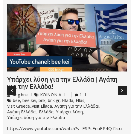
Υπάρχει λύση για την Ελλάδα | Αγάπη
για την Ελλάδα!
blog.bnk
ΚΟΙΝΩΝΙΑ
1
bee
,
bee kei
,
bnk
,
bnk.gr
,
Ellada
,
Ellas
,
Visit Greece..Visit Ellada
,
Αγάπη για την Ελλάδα!
,
Αγάπη Ελλάδα!
,
Ελλάδα
,
Υπάρχει λύση
,
Υπάρχει λύση για την Ελλάδα
https://www.youtube.com/watch?v=ESPcEnuEP4Q Γεια