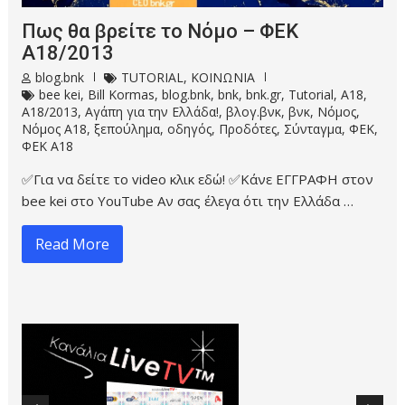
Πως θα βρείτε το Νόμο – ΦΕΚ
Α18/2013
blog.bnk
TUTORIAL
,
ΚΟΙΝΩΝΙΑ
bee kei
,
Bill Kormas
,
blog.bnk
,
bnk
,
bnk.gr
,
Tutorial
,
Α18
,
Α18/2013
,
Αγάπη για την Ελλάδα!
,
βλογ.βνκ
,
βνκ
,
Νόμος
,
Νόμος Α18
,
ξεπούλημα
,
οδηγός
,
Προδότες
,
Σύνταγμα
,
ΦΕΚ
,
ΦΕΚ Α18
✅Για να δείτε το video κλικ εδώ! ✅Κάνε ΕΓΓΡΑΦΗ στον
bee kei στο YouTube Αν σας έλεγα ότι την Ελλάδα …
Read More