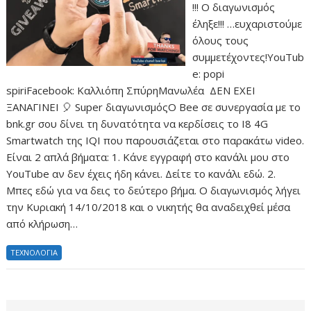
!!! O διαγωνισμός
έληξε!!! …ευχαριστούμε
όλους τους
συμμετέχοντες!YouTub
e: popi
spiriFacebook: Καλλιόπη ΣπύρηΜανωλέα ΔΕΝ ΕΧΕΙ
ΞΑΝΑΓΙΝΕΙ 🎈 Super διαγωνισμόςΟ Βee σε συνεργασία με το
bnk.gr σου δίνει τη δυνατότητα να κερδίσεις το I8 4G
Smartwatch της IQI που παρουσιάζεται στο παρακάτω video.
Είναι 2 απλά βήματα: 1. Κάνε εγγραφή στο κανάλι μου στο
YouTube αν δεν έχεις ήδη κάνει. Δείτε το κανάλι εδώ. 2.
Μπες εδώ για να δεις το δεύτερο βήμα. Ο διαγωνισμός λήγει
την Κυριακή 14/10/2018 και ο νικητής θα αναδειχθεί μέσα
από κλήρωση…
ΤΕΧΝΟΛΟΓΙΑ