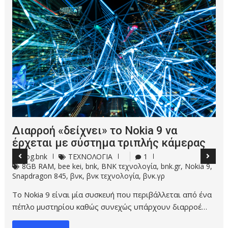
Διαρροή «δείχνει» το Nokia 9 να
έρχεται με σύστημα τριπλής κάμερας
blog.bnk
ΤΕΧΝΟΛΟΓΙΑ
1
8GB RAM
,
bee kei
,
bnk
,
BNK τεχνολογία
,
bnk.gr
,
Nokia 9
,
Snapdragon 845
,
βνκ
,
βνκ τεχνολογία
,
βνκ.γρ
Το Nokia 9 είναι μία συσκευή που περιβάλλεται από ένα
πέπλο μυστηρίου καθώς συνεχώς υπάρχουν διαρροέ…