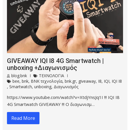
GIVEAWAY IQI I8 4G Smartwatch |
unboxing +Διαγωνισμός
blog.bnk
ΤΕΧΝΟΛΟΓΙΑ
bee
,
bnk
,
BNK τεχνολογία
,
bnk.gr
,
giveaway
,
I8
,
IQI
,
IQI I8
,
Smartwatch
,
unboxing
,
Διαγωνισμός
https://www.youtube.com/watch?v=XtdjYnsJq1I !!! IQI I8
4G Smartwatch GIVEAWAY !!! O διαγωνισμ…
Read More