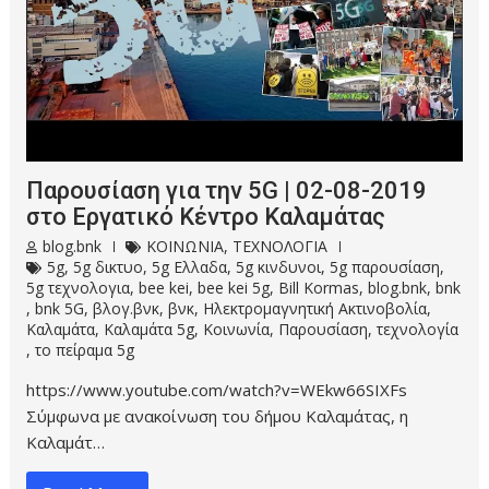
Παρουσίαση για την 5G | 02-08-2019
στο Εργατικό Κέντρο Καλαμάτας
blog.bnk
ΚΟΙΝΩΝΙΑ
,
ΤΕΧΝΟΛΟΓΙΑ
5g
,
5g δικτυο
,
5g Ελλαδα
,
5g κινδυνοι
,
5g παρουσίαση
,
5g τεχνολογια
,
bee kei
,
bee kei 5g
,
Bill Kormas
,
blog.bnk
,
bnk
,
bnk 5G
,
βλογ.βνκ
,
βνκ
,
Ηλεκτρομαγνητική Ακτινοβολία
,
Καλαμάτα
,
Καλαμάτα 5g
,
Κοινωνία
,
Παρουσίαση
,
τεχνολογία
,
το πείραμα 5g
https://www.youtube.com/watch?v=WEkw66SIXFs
Σύμφωνα με ανακοίνωση του δήμου Καλαμάτας, η
Καλαμάτ…