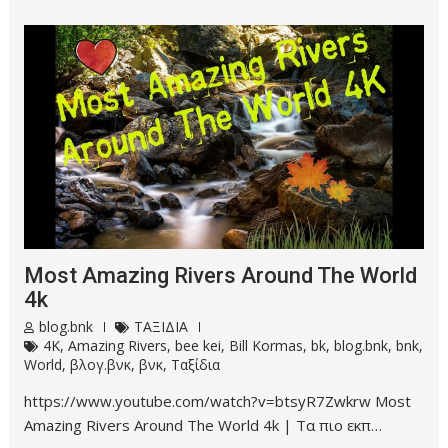
Most Amazing Rivers Around The World
4k
blog.bnk
ΤΑΞΙΔΙΑ
4K
,
Amazing Rivers
,
bee kei
,
Bill Kormas
,
bk
,
blog.bnk
,
bnk
,
World
,
βλογ.βνκ
,
βνκ
,
Ταξίδια
https://www.youtube.com/watch?v=btsyR7Zwkrw Most
Amazing Rivers Around The World 4k | Τα πιο εκπ…