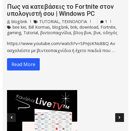
Πως να κατεβάσεις το Fortnite στον
υπολογιστή σου | Windows PC
blog.bnk
TUTORIAL
,
ΤΕΧΝΟΛΟΓΙΑ
1
bee kei
,
Bill Kormas
,
blog.bnk
,
bnk
,
download
,
Fortnite
,
gaming
,
Tutorial
,
βιντεοπαιχνίδια
,
βλογ.βνκ
,
βνκ
,
οδηγός
https://www.youtube.com/watch?v=SPnJsKNs88Q Αν
ασχολείστε με βιντεοπαιχνίδια ή έχετε παιδιά που …
Read More