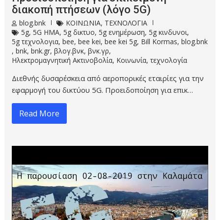
διακοπή πτήσεων (λόγο 5G)
blog.bnk
ΚΟΙΝΩΝΙΑ
,
ΤΕΧΝΟΛΟΓΙΑ
5g
,
5G HMA
,
5g δικτυο
,
5g ενημέρωση
,
5g κινδυνοι
,
5g τεχνολογια
,
bee
,
bee kei
,
bee kei 5g
,
Bill Kormas
,
blog.bnk
,
bnk
,
bnk.gr
,
βλογ.βνκ
,
βνκ.γρ
,
Ηλεκτρομαγνητική Ακτινοβολία
,
Κοινωνία
,
τεχνολογία
Διεθνής δυσαρέσκεια από αεροπορικές εταιρίες για την
εφαρμογή του δικτύου 5G. Προειδοποίηση για επικ…
Read More