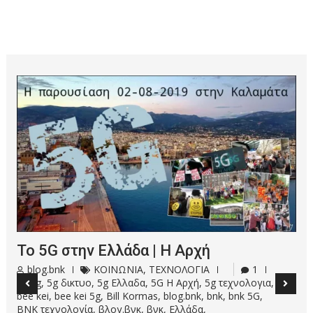
DJI Osmo Mobile 2 – Unboxing &
Τελωνείο | Greek
blog.bnk
ΤΕΧΝΟΛΟΓΙΑ
bnk
,
bnk.gr
,
DJI
,
gimbal για κινητά
,
Osmo mobile 2
,
unboxing
,
βνκ
,
βνκ.γρ
,
Τελωνείο