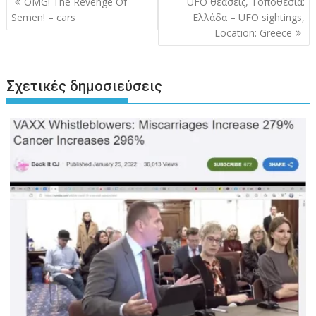
OMG! The Revenge Of
UFO θεάσεις, Τοποθεσία:
άρθρων
Semen! – cars
Ελλάδα – UFO sightings,
Location: Greece
Σχετικές δημοσιεύσεις