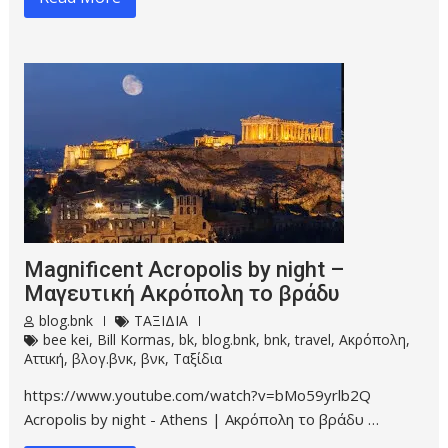
Magnificent Acropolis by night –
Μαγευτική Ακρόπολη το βράδυ
blog.bnk
ΤΑΞΙΔΙΑ
bee kei
,
Bill Kormas
,
bk
,
blog.bnk
,
bnk
,
travel
,
Ακρόπολη
,
Αττική
,
βλογ.βνκ
,
βνκ
,
Ταξίδια
https://www.youtube.com/watch?v=bMo59yrlb2Q
Acropolis by night - Athens | Ακρόπολη το βράδυ …