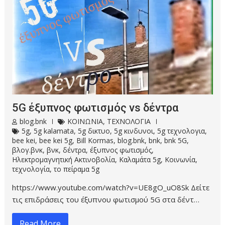
5G έξυπνος φωτισμός vs δέντρα
blog.bnk
ΚΟΙΝΩΝΙΑ
,
ΤΕΧΝΟΛΟΓΙΑ
5g
,
5g kalamata
,
5g δικτυο
,
5g κινδυνοι
,
5g τεχνολογια
,
bee kei
,
bee kei 5g
,
Bill Kormas
,
blog.bnk
,
bnk
,
bnk 5G
,
βλογ.βνκ
,
βνκ
,
δέντρα
,
έξυπνος φωτισμός
,
Ηλεκτρομαγνητική Ακτινοβολία
,
Καλαμάτα 5g
,
Κοινωνία
,
τεχνολογία
,
το πείραμα 5g
https://www.youtube.com/watch?v=UE8gO_uO8Sk Δείτε
τις επιδράσεις του έξυπνου φωτισμού 5G στα δέντ…
Read More