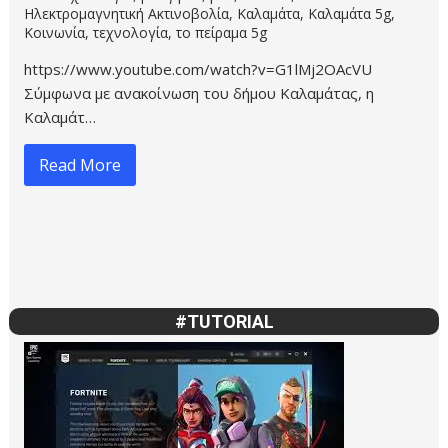
https://www.youtube.com/watch?v=L9-wwHV5Wag DJI
Osmo Mobile 2 Unboxing | & Τελωνείο - Τι υπά…
Read More
#TUTORIAL