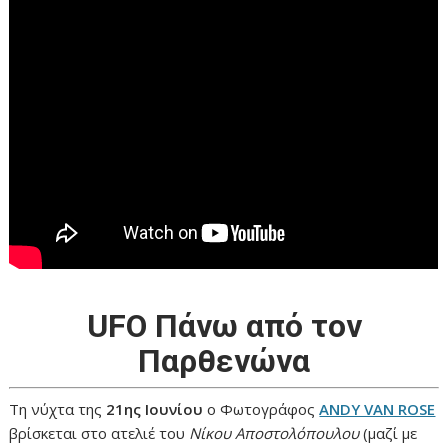
UFO Πάνω από τον
Παρθενώνα
Τη νύχτα της
21ης Ιουνίου
ο Φωτογράφος
ANDY VAN ROSE
βρίσκεται στο ατελιέ του
Νίκου Αποστολόπουλου
(μαζί με