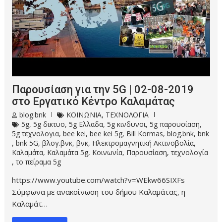
Παρουσίαση για την 5G | 02-08-2019
στο Εργατικό Κέντρο Καλαμάτας
blog.bnk
ΚΟΙΝΩΝΙΑ
,
ΤΕΧΝΟΛΟΓΙΑ
5g
,
5g δικτυο
,
5g Ελλαδα
,
5g κινδυνοι
,
5g παρουσίαση
,
5g τεχνολογια
,
bee kei
,
bee kei 5g
,
Bill Kormas
,
blog.bnk
,
bnk
,
bnk 5G
,
βλογ.βνκ
,
βνκ
,
Ηλεκτρομαγνητική Ακτινοβολία
,
Καλαμάτα
,
Καλαμάτα 5g
,
Κοινωνία
,
Παρουσίαση
,
τεχνολογία
,
το πείραμα 5g
https://www.youtube.com/watch?v=WEkw66SIXFs
Σύμφωνα με ανακοίνωση του δήμου Καλαμάτας, η
Καλαμάτ…