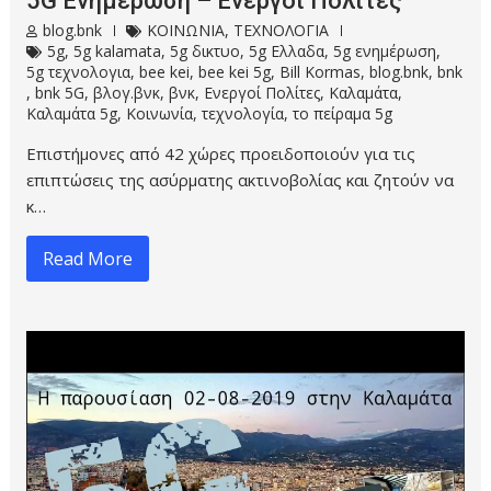
5G Ενημέρωση – Ενεργοί Πολίτες
blog.bnk
ΚΟΙΝΩΝΙΑ
,
ΤΕΧΝΟΛΟΓΙΑ
5g
,
5g kalamata
,
5g δικτυο
,
5g Ελλαδα
,
5g ενημέρωση
,
5g τεχνολογια
,
bee kei
,
bee kei 5g
,
Bill Kormas
,
blog.bnk
,
bnk
,
bnk 5G
,
βλογ.βνκ
,
βνκ
,
Ενεργοί Πολίτες
,
Καλαμάτα
,
Καλαμάτα 5g
,
Κοινωνία
,
τεχνολογία
,
το πείραμα 5g
Επιστήμονες από 42 χώρες προειδοποιούν για τις
επιπτώσεις της ασύρματης ακτινοβολίας και ζητούν να
κ…
Read More