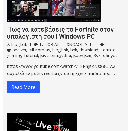
Πως να κατεβάσεις το Fortnite στον
υπολογιστή σου | Windows PC
blog.bnk
TUTORIAL
,
ΤΕΧΝΟΛΟΓΙΑ
1
bee kei
,
Bill Kormas
,
blog.bnk
,
bnk
,
download
,
Fortnite
,
gaming
,
Tutorial
,
βιντεοπαιχνίδια
,
βλογ.βνκ
,
βνκ
,
οδηγός
https://www.youtube.com/watch?v=SPnJsKNs88Q Αν
ασχολείστε με βιντεοπαιχνίδια ή έχετε παιδιά που …
Read More