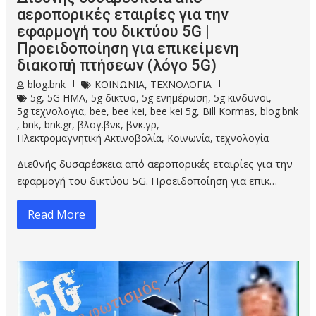
αεροπορικές εταιρίες για την
εφαρμογή του δικτύου 5G |
Προειδοποίηση για επικείμενη
διακοπή πτήσεων (λόγο 5G)
blog.bnk
ΚΟΙΝΩΝΙΑ
,
ΤΕΧΝΟΛΟΓΙΑ
5g
,
5G HMA
,
5g δικτυο
,
5g ενημέρωση
,
5g κινδυνοι
,
5g τεχνολογια
,
bee
,
bee kei
,
bee kei 5g
,
Bill Kormas
,
blog.bnk
,
bnk
,
bnk.gr
,
βλογ.βνκ
,
βνκ.γρ
,
Ηλεκτρομαγνητική Ακτινοβολία
,
Κοινωνία
,
τεχνολογία
Διεθνής δυσαρέσκεια από αεροπορικές εταιρίες για την
εφαρμογή του δικτύου 5G. Προειδοποίηση για επικ…
Read More