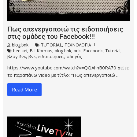
Πως απενεργοποιώ τις ειδοποιήσεις
στις ομάδες του Facebook!!!
blog.bnk
TUTORIAL
,
ΤΕΧΝΟΛΟΓΙΑ
bee kei
,
Bill Kormas
,
blog.bnk
,
bnk
,
Facebook
,
Tutorial
,
βλογ.βνκ
,
βνκ
,
ειδοποιήσεις
,
οδηγός
https://www.youtube.com/watch?v=QQAhnB0RA70 Δείτε
το παραπάνω Video με τίτλο: "Πως απενεργοποιώ …
Read More