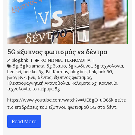
5G έξυπνος φωτισμός vs δέντρα
blog.bnk
ΚΟΙΝΩΝΙΑ
,
ΤΕΧΝΟΛΟΓΙΑ
5g
,
5g kalamata
,
5g δικτυο
,
5g κινδυνοι
,
5g τεχνολογια
,
bee kei
,
bee kei 5g
,
Bill Kormas
,
blog.bnk
,
bnk
,
bnk 5G
,
βλογ.βνκ
,
βνκ
,
δέντρα
,
έξυπνος φωτισμός
,
Ηλεκτρομαγνητική Ακτινοβολία
,
Καλαμάτα 5g
,
Κοινωνία
,
τεχνολογία
,
το πείραμα 5g
https://www.youtube.com/watch?v=UE8gO_uO8Sk Δείτε
τις επιδράσεις του έξυπνου φωτισμού 5G στα δέντ…
Read More