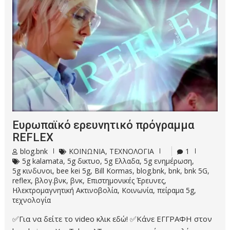
Ευρωπαϊκό ερευνητικό πρόγραμμα
REFLEX
blog.bnk
ΚΟΙΝΩΝΙΑ
,
ΤΕΧΝΟΛΟΓΙΑ
1
5g kalamata
,
5g δικτυο
,
5g Ελλαδα
,
5g ενημέρωση
,
5g κινδυνοι
,
bee kei 5g
,
Bill Kormas
,
blog.bnk
,
bnk
,
bnk 5G
,
reflex
,
βλογ.βνκ
,
βνκ
,
Επιστημονικές Έρευνες
,
Ηλεκτρομαγνητική Ακτινοβολία
,
Κοινωνία
,
πείραμα 5g
,
τεχνολογία
✅Για να δείτε το video κλικ εδώ! ✅Κάνε ΕΓΓΡΑΦΗ στον