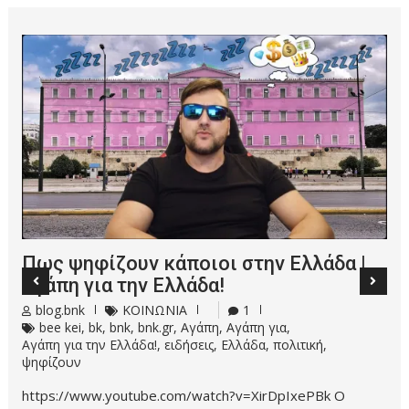
Πως ψηφίζουν κάποιοι στην Ελλάδα |
Αγάπη για την Ελλάδα!
blog.bnk
ΚΟΙΝΩΝΙΑ
1
bee kei
,
bk
,
bnk
,
bnk.gr
,
Αγάπη
,
Αγάπη για
,
Αγάπη για την Ελλάδα!
,
ειδήσεις
,
Ελλάδα
,
πολιτική
,
ψηφίζουν
https://www.youtube.com/watch?v=XirDpIxePBk Ο