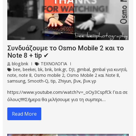
Συνδυάζουμε το Osmo Mobile 2 και το
Note 8 + tip ✔
blog.bnk
ΤΕΧΝΟΛΟΓΙΑ
bee
,
beekei
,
bk
,
bnk
,
bnk.gr
,
DJI
,
gimbal
,
gimbal για κινητά
,
note
,
note 8
,
Osmo mobile 2
,
Osmo Mobile 2 και Note 8
,
samsung
,
Smooth-Q
,
tip
,
Zhiyun
,
βνκ
,
βνκ.γρ
https://www.youtube.com/watch?v=_oOy3CspfCk Γεια σε
όλους!!!!!Σήμερα θα μιλήσουμε για τη συμπερι…
Read More