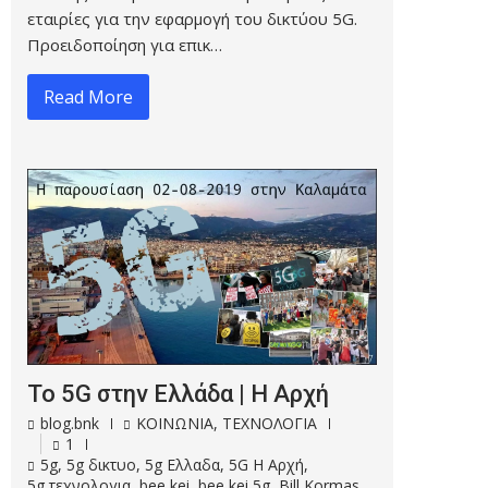
εταιρίες για την εφαρμογή του δικτύου 5G.
Προειδοποίηση για επικ…
Read More
Το 5G στην Ελλάδα | Η Αρχή
blog.bnk
ΚΟΙΝΩΝΙΑ
,
ΤΕΧΝΟΛΟΓΙΑ
1
5g
,
5g δικτυο
,
5g Ελλαδα
,
5G Η Αρχή
,
5g τεχνολογια
,
bee kei
,
bee kei 5g
,
Bill Kormas
,