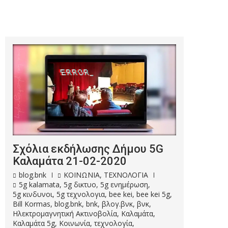
Σχόλια εκδήλωσης Δήμου 5G
Καλαμάτα 21-02-2020
blog.bnk
ΚΟΙΝΩΝΙΑ
,
ΤΕΧΝΟΛΟΓΙΑ
5g kalamata
,
5g δικτυο
,
5g ενημέρωση
,
5g κινδυνοι
,
5g τεχνολογια
,
bee kei
,
bee kei 5g
,
Bill Kormas
,
blog.bnk
,
bnk
,
βλογ.βνκ
,
βνκ
,
Ηλεκτρομαγνητική Ακτινοβολία
,
Καλαμάτα
,
Καλαμάτα 5g
,
Κοινωνία
,
τεχνολογία
,