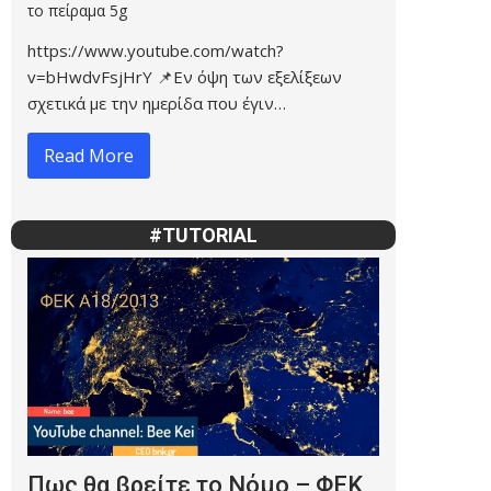
το πείραμα 5g
https://www.youtube.com/watch?
v=bHwdvFsjHrY 📌Εν όψη των εξελίξεων
σχετικά με την ημερίδα που έγιν…
Read More
#TUTORIAL
Πως θα βρείτε το Νόμο – ΦΕΚ