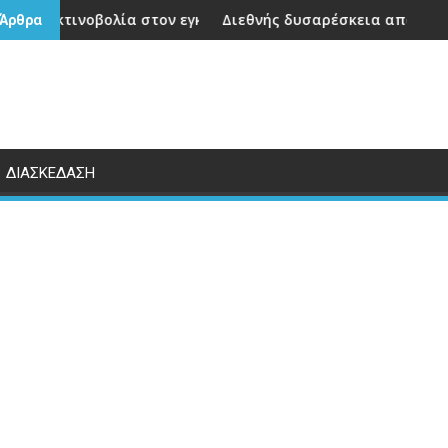
ι αποβολές» Δείτε σε video τον T.Renz να καταθέτει επίσημ
 στον εγκέφαλο παιδιών και νέων, ο οποίος είναι σε διαδικ
Διεθνής δυσαρέσκεια από αεροπορικές εταιρίες 
 Άρθρα
ΔΙΑΣΚΕΔΑΣΗ