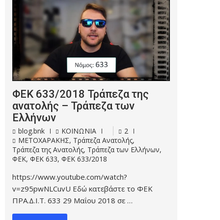
ΦΕΚ 633/2018 Τράπεζα της
ανατολής – Τράπεζα των
Ελλήνων
blog.bnk
ΚΟΙΝΩΝΙΑ
2
ΜΕΤΟΧΑΡΑΚΗΣ
,
Τράπεζα Ανατολής
,
Τράπεζα της Ανατολής
,
Τράπεζα των Ελλήνων
,
ΦΕΚ
,
ΦΕΚ 633
,
ΦΕΚ 633/2018
https://www.youtube.com/watch?
v=z95pwNLCuvU Εδώ κατεβάστε το ΦΕΚ
ΠΡΑ.Δ.Ι.Τ. 633 29 Μαΐου 2018 σε …