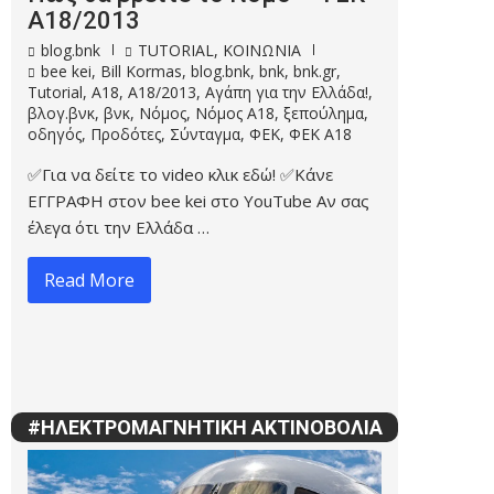
Α18/2013
blog.bnk
TUTORIAL
,
ΚΟΙΝΩΝΙΑ
bee kei
,
Bill Kormas
,
blog.bnk
,
bnk
,
bnk.gr
,
Tutorial
,
Α18
,
Α18/2013
,
Αγάπη για την Ελλάδα!
,
βλογ.βνκ
,
βνκ
,
Νόμος
,
Νόμος Α18
,
ξεπούλημα
,
οδηγός
,
Προδότες
,
Σύνταγμα
,
ΦΕΚ
,
ΦΕΚ Α18
✅Για να δείτε το video κλικ εδώ! ✅Κάνε
ΕΓΓΡΑΦΗ στον bee kei στο YouTube Αν σας
έλεγα ότι την Ελλάδα …
Read More
#ΗΛΕΚΤΡΟΜΑΓΝΗΤΙΚΗ ΑΚΤΙΝΟΒΟΛΙΑ