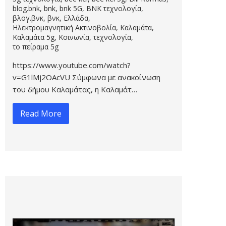
blog.bnk
,
bnk
,
bnk 5G
,
BNK τεχνολογία
,
βλογ.βνκ
,
βνκ
,
Ελλάδα
,
Ηλεκτρομαγνητική Ακτινοβολία
,
Καλαμάτα
,
Καλαμάτα 5g
,
Κοινωνία
,
τεχνολογία
,
το πείραμα 5g
https://www.youtube.com/watch?
v=G1lMj2OAcVU Σύμφωνα με ανακοίνωση
του δήμου Καλαμάτας, η Καλαμάτ…
Read More