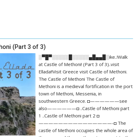
honi (Part 3 of 3)
░▀█▀░░░░░█░░░░░▄█▄▄█░ike..!Walk
at Castle of Methoni! (Part 3 of 3)..visit
Ellada!!Visit Greece visit Castle of Methoni.
The Castle of Methoni The Castle of
Methoni is a medieval fortification in the port
town of Methoni, Messenia, in
southwestern Greece. ◘——————see
also——————◘ ..Castle of Methoni part
1 ..Castle of Methoni part 2 ◘
———————————————-◘ The
castle of Methoni occupies the whole area of