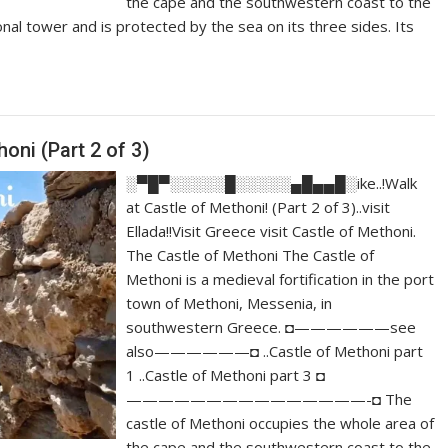
the cape and the southwestern coast to the
onal tower and is protected by the sea on its three sides. Its
honi (Part 2 of 3)
░▀█▀░░░░░█░░░░░▄█▄▄█░ike..!Walk
at Castle of Methoni! (Part 2 of 3)..visit
Ellada!!Visit Greece visit Castle of Methoni.
The Castle of Methoni The Castle of
Methoni is a medieval fortification in the port
town of Methoni, Messenia, in
southwestern Greece. ◘——————see
also——————◘ ..Castle of Methoni part
1 ..Castle of Methoni part 3 ◘
———————————————-◘ The
castle of Methoni occupies the whole area of
the cape and the southwestern coast to the