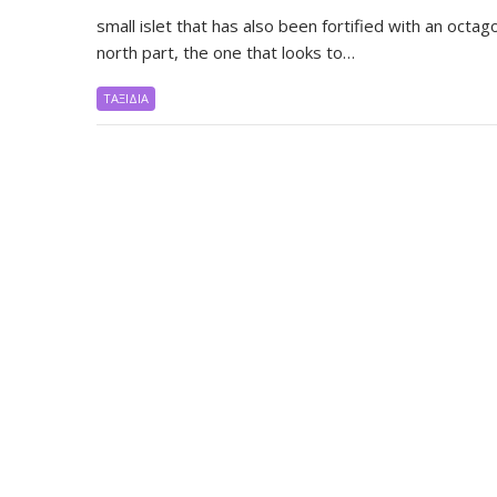
small islet that has also been fortified with an octag
north part, the one that looks to…
ΤΑΞΙΔΙΑ