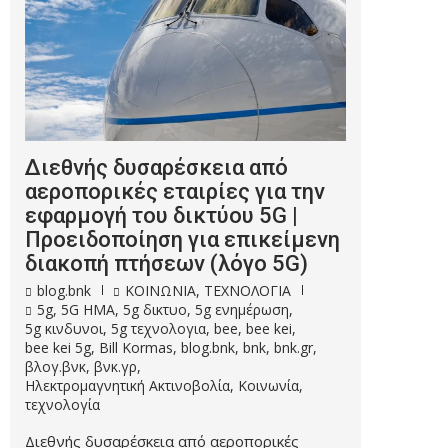
Διεθνής δυσαρέσκεια από
αεροπορικές εταιρίες για την
εφαρμογή του δικτύου 5G |
Προειδοποίηση για επικείμενη
διακοπή πτήσεων (λόγο 5G)
blog.bnk
ΚΟΙΝΩΝΙΑ
,
ΤΕΧΝΟΛΟΓΙΑ
5g
,
5G HMA
,
5g δικτυο
,
5g ενημέρωση
,
5g κινδυνοι
,
5g τεχνολογια
,
bee
,
bee kei
,
bee kei 5g
,
Bill Kormas
,
blog.bnk
,
bnk
,
bnk.gr
,
βλογ.βνκ
,
βνκ.γρ
,
Ηλεκτρομαγνητική Ακτινοβολία
,
Κοινωνία
,
τεχνολογία
Διεθνής δυσαρέσκεια από αεροπορικές